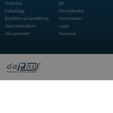
Gallerbox
Bil
Pallpålägg
För jordbruket
Behållare på beställning
Konstruktion
Specialbehållare
Lager
Alla produkter
Transport
DAJANO sp. z o.o. ul. Ogrodowa 71 62-860 Opatówek
T: +48 606 492 304
E: box@dajano.pl