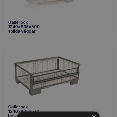
Gallerbox
1240x835x500
solida väggar
Gallerbox
1240x835x570
×
halva klaffen