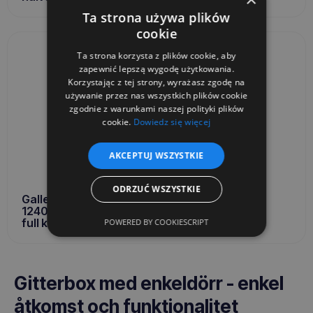
Ta strona używa plików
cookie
Ta strona korzysta z plików cookie, aby
zapewnić lepszą wygodę użytkowania.
Korzystając z tej strony, wyrażasz zgodę na
używanie przez nas wszystkich plików cookie
zgodnie z warunkami naszej polityki plików
cookie.
Dowiedz się więcej
AKCEPTUJ WSZYSTKIE
ODRZUĆ WSZYSTKIE
Gallerbox
1240x835x570
full klaff
POWERED BY COOKIESCRIPT
Gitterbox med enkeldörr - enkel
åtkomst och funktionalitet