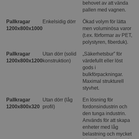
behovet av att vända
pallen med vagnen.
Pallkragar
Enkelsidig dörr
Ökad volym för lätta
1200x800x1000
men voluminösa varor
(t.ex. förformar av PET,
polystyren, fiberduk).
Pallkragar
Utan dörr (solid
„Säkerhetsbur” för
1200x800x1200
konstruktion)
värdefullt eller löst
gods i
bulkförpackningar.
Maximal strukturell
styvhet.
Pallkragar
Utan dörr (låg
En lösning för
1200x800x320
profil)
fordonsindustrin och
den tunga industrin.
Används för att skapa
enheter med låg
belastning och mycket