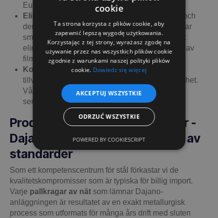
Europall vid returtransport.
cookie
Eliminering av sträckfilm:
Det styva stålnätet och
Ta strona korzysta z plików cookie, aby
den mekaniska förslutningen (grind/klaff) skyddar
zapewnić lepszą wygodę użytkowania.
smådelar och bilkomponenter permanent, vilket
Korzystając z tej strony, wyrażasz zgodę na
eliminerar kostnaderna för inköp och kassering av
używanie przez nas wszystkich plików cookie
film.
zgodnie z warunkami naszej polityki plików
Kompatibilitet med automatiska linjer:
Som
cookie.
Dowiedz się więcej
tillverkare garanterar vi dimensionell repeterbarhet.
Vår
pallkragar
inte generera fel på rullbanans
AKCEPTUJ WSZYSTKIE
sensorer eller AGV-system.
ODRZUĆ WSZYSTKIE
Produktion av pallförlängningar -
Dajano-teknik och efterlevnad av
POWERED BY COOKIESCRIPT
standarder
Som ett kompetenscentrum för stål förkastar vi de
kvalitetskompromisser som är typiska för billig import.
Varje
pallkragar av nät
som lämnar Dajano-
anläggningen är resultatet av en exakt metallurgisk
process som utformats för många års drift med sluten