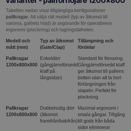
varianter - pallförhöjare 1200×800
Tabellen nedan visar tillgängliga konfigurationer
pallkragar
. Att välja rätt modell (typ av åtkomst till
varorna, gallrets höjd) är avgörande för operatörens
ergonomi (plockning) och lagringstätheten.
Modell och
Typ av åtkomst
Tillämpning och
mått (mm)
(Gate/Clap)
fördelar
Pallkragar
Enkeldörr
Standard för förvaring.
1200x800x800
(gångjärnsförsedd
Gångjärnsförsedd klaff
klaff på
ger åtkomst till pallens
långsidan)
botten utan att ta bort
förlängningen från
stapeln. Perfekt för
plockning.
Pallkragar
Dubbelsidig dörr
Maximal ergonomi i
1200x800x800
(åtkomst
smala gångar. Tillgång
framifrån/bakifrån)
till gods från båda
sidor eliminerar