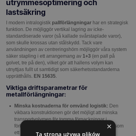
utrymmesoptimering och
lastsäkring
I modern intralogistik
pallförlängningar
har en strategisk
funktion. De möjliggör vertikal lagring av icke-
standardiserade varor (så kallade svårstaplade varor),
som skulle krossas utan stålskydd. Tack vare
användningen av centreringshörn möjliggör våra system
säker stapling i ett arrangemang av
1+3
(en pall på
golvet, tre på den), vilket gör att hallens volym kan
utnyttjas fullt ut samtidigt som säkerhetsstandarderna
upprätthålls.
EN 15635
.
Viktiga driftsparametrar för
metallförlängningar:
Minska kostnaderna för omvänd logistik:
Den
vikbara konstruktionen gör det möjligt att minska
transportvolymen för tomma förpackningar i
×
förhållande till
1:4
. Detta innebär att så många som
ett dussin komplexa enheter ryms på en enda
Ta strona używa plików