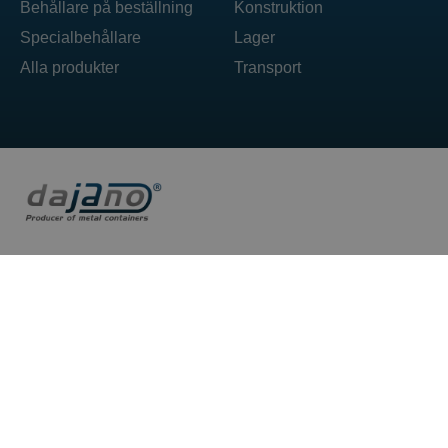
Behållare på beställning
Konstruktion
Specialbehållare
Lager
Alla produkter
Transport
DAJANO sp. z o.o. ul. Ogrodowa 71 62-860 Opatówek
T: +48 606 492 304
E: box@dajano.pl