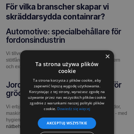
För vilka branscher skapar vi
skräddarsydda containrar?
Automotive: specialbehållare för
fordonsindustrin
Vi tillverkar containrar för bilkomponenter, paneler,
×
stötfångare, lampor, med avdelare och skydd för intern
Ta strona używa plików
och extern transport.
cookie
Ta strona korzysta z plików cookie, aby
Jordbruk: behållare och lådor för
zapewnić lepszą wygodę użytkowania.
grödor och jordbruksmaskiner
Korzystając z tej strony, wyrażasz zgodę na
używanie przez nas wszystkich plików cookie
zgodnie z warunkami naszej polityki plików
Vi erbjuder behållare för skörd och förvaring av grödor,
cookie.
Dowiedz się więcej
maskindelar, gödningsmedel och växtskyddsmedel - med
hygienstandarder och fuktbeständighet. Kolla in
AKCEPTUJ WSZYSTKIE
nätbehållare för jordbruk
.