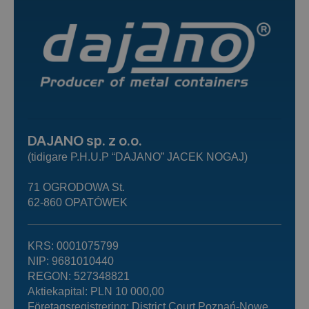
DAJANO sp. z o.o.
(tidigare P.H.U.P “DAJANO” JACEK NOGAJ)
71 OGRODOWA St.
62-860 OPATÓWEK
KRS: 0001075799
NIP: 9681010440
REGON: 527348821
Aktiekapital: PLN 10 000,00
Företagsregistrering: District Court Poznań-Nowe