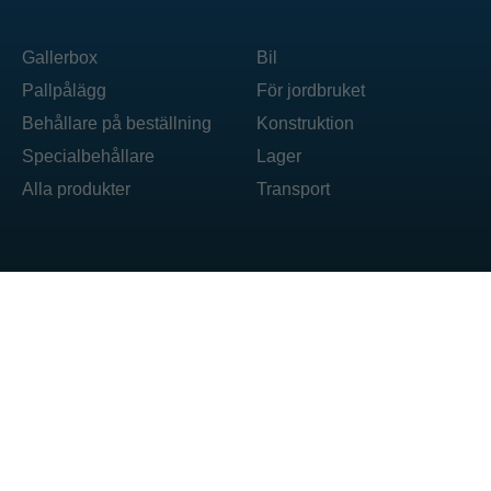
Gallerbox
Bil
Pallpålägg
För jordbruket
Behållare på beställning
Konstruktion
Specialbehållare
Lager
Alla produkter
Transport
DAJANO sp. z o.o. ul. Ogrodowa 71 62-860 Opatówek
T: +48 606 492 304
E: box@dajano.pl