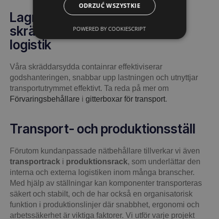
ODRZUĆ WSZYSTKIE
Lagring och transport:
skräddarsydda lösningar för
POWERED BY COOKIESCRIPT
logistik
Våra skräddarsydda containrar effektiviserar
godshanteringen, snabbar upp lastningen och utnyttjar
transportutrymmet effektivt. Ta reda på mer om
Förvaringsbehållare
i
gitterboxar för transport
.
Transport- och produktionsställ
Förutom kundanpassade nätbehållare tillverkar vi även
transportrack
i
produktionsrack
, som underlättar den
interna och externa logistiken inom många branscher.
Med hjälp av ställningar kan komponenter transporteras
säkert och stabilt, och de har också en organisatorisk
funktion i produktionslinjer där snabbhet, ergonomi och
arbetssäkerhet är viktiga faktorer. Vi utför varje projekt