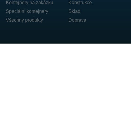
Kontejnery na zakázku
Konstrukce
Speciální kontejnery
Sklad
Všechny produkty
Doprava
DAJANO sp. z o.o. ul. Ogrodowa 71 62-860 Opatówek
T: +48 606 492 304
E: box@dajano.pl