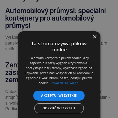
Automobilový průmysl: speciální
kontejnery pro automobilový
průmysl
×
Vyrábíme kontejnery na automobilové komponenty,
Ta strona używa plików
panely, nárazníky, světla, s přepážkami a ochranou pro
cookie
vnitřní i vnější přepravu.
Ta strona korzysta z plików cookie, aby
zapewnić lepszą wygodę użytkowania.
Zemědělství: kontejnery a
Korzystając z tej strony, wyrażasz zgodę na
zásobníky na plodiny a
używanie przez nas wszystkich plików cookie
zgodnie z warunkami naszej polityki plików
zemědělské stroje
cookie.
Dowiedz się więcej
Nabízíme kontejnery pro sklizeň a skladování plodin,
AKCEPTUJ WSZYSTKIE
strojních součástí, hnojiv a přípravků na ochranu rostlin -
s hygienickými standardy a odolností proti vlhkosti.
ODRZUĆ WSZYSTKIE
Podívejte se na
síťové kontejnery pro zemědělství
.