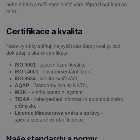
nebo návrh) a naši specialisté vám připraví nabídku na
míru.
Certifikace a kvalita
Naše výrobky splňují nejvyšší standardy kvality, což
dokládají získané certifikáty:
ISO 9001
- systém řízení kvality,
ISO 14001
- environmentální řízení,
ISO 3834
- kvalita svařování,
AQAP
- Standardy kvality NATO,
WSK
–
vnitřní kontrolní systém
TISAX
- zabezpečení informací v automobilovém
průmyslu,
Licence Ministerstva vnitra a správy
-
specializované výrobní licence.
Naše standardy a normy