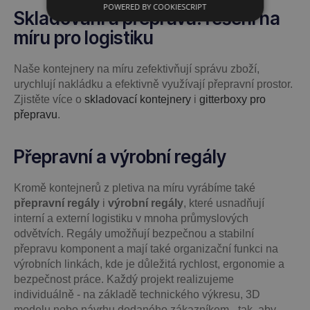
POWERED BY COOKIESCRIPT
Skladování a přeprava: řešení na
míru pro logistiku
Naše kontejnery na míru zefektivňují správu zboží,
urychlují nakládku a efektivně využívají přepravní prostor.
Zjistěte více o
skladovací kontejnery
i
gitterboxy pro
přepravu
.
Přepravní a výrobní regály
Kromě kontejnerů z pletiva na míru vyrábíme také
přepravní regály
i
výrobní regály
, které usnadňují
interní a externí logistiku v mnoha průmyslových
odvětvích. Regály umožňují bezpečnou a stabilní
přepravu komponent a mají také organizační funkci na
výrobních linkách, kde je důležitá rychlost, ergonomie a
bezpečnost práce. Každý projekt realizujeme
individuálně - na základě technického výkresu, 3D
modelu nebo návrhu dodaného zákazníkem - tak, aby