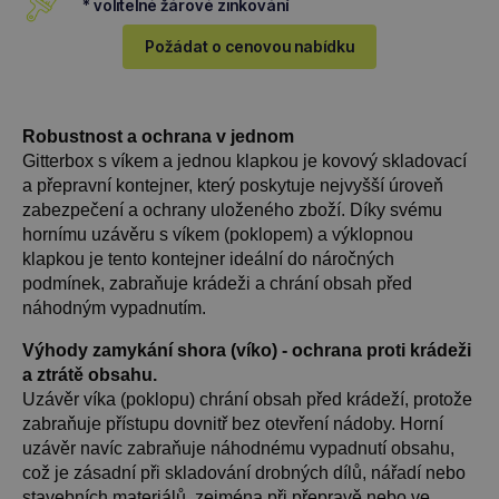
* volitelné žárové zinkování
Požádat o cenovou nabídku
Robustnost a ochrana v jednom
Gitterbox s víkem a jednou klapkou je kovový skladovací
a přepravní kontejner, který poskytuje nejvyšší úroveň
zabezpečení a ochrany uloženého zboží. Díky svému
hornímu uzávěru s víkem (poklopem) a výklopnou
klapkou je tento kontejner ideální do náročných
podmínek, zabraňuje krádeži a chrání obsah před
náhodným vypadnutím.
Výhody zamykání shora (víko) - ochrana proti krádeži
a ztrátě obsahu.
Uzávěr víka (poklopu) chrání obsah před krádeží, protože
zabraňuje přístupu dovnitř bez otevření nádoby. Horní
uzávěr navíc zabraňuje náhodnému vypadnutí obsahu,
což je zásadní při skladování drobných dílů, nářadí nebo
stavebních materiálů, zejména při přepravě nebo ve