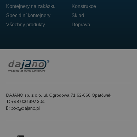
Kontejnery na zakázku
Konstrukce
Speciální kontejnery
Sklad
Všechny produkty
Doprava
DAJANO sp. z o.o. ul. Ogrodowa 71 62-860 Opatówek
T: +48 606 492 304
E: box@dajano.pl