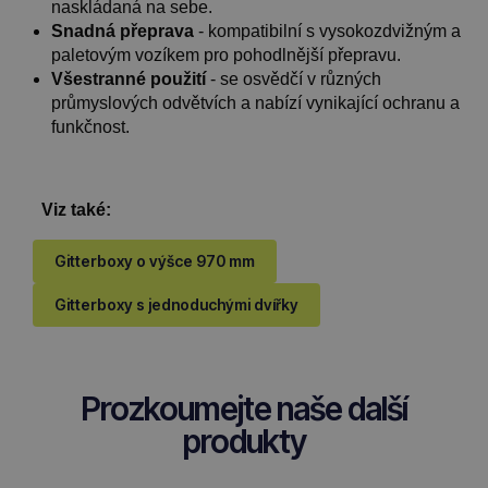
naskládaná na sebe.
Snadná přeprava
- kompatibilní s vysokozdvižným a
paletovým vozíkem pro pohodlnější přepravu.
Všestranné použití
- se osvědčí v různých
průmyslových odvětvích a nabízí vynikající ochranu a
funkčnost.
Viz také:
Gitterboxy o výšce 970 mm
Gitterboxy s jednoduchými dvířky
Prozkoumejte naše další
produkty