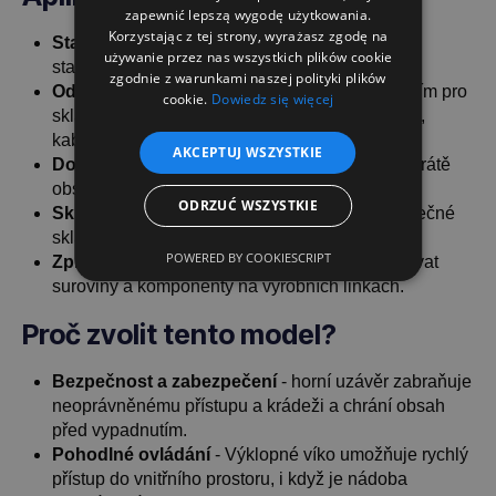
zapewnić lepszą wygodę użytkowania.
Korzystając z tej strony, wyrażasz zgodę na
Stavebnictví
- Ideální pro skladování nářadí,
używanie przez nas wszystkich plików cookie
stavebních materiálů a stavebních dílů.
zgodnie z warunkami naszej polityki plików
Odvětví událostí
- Kontejner je ideálním řešením pro
cookie.
Dowiedz się więcej
skladování vybavení pro akce, včetně osvětlení,
kabelů a dekorací.
AKCEPTUJ WSZYSTKIE
Domácnosti
- účinná ochrana proti náhodné ztrátě
obsahu.
ODRZUĆ WSZYSTKIE
Sklady a logistika
- Dokonalé řešení pro bezpečné
skladování zboží.
POWERED BY COOKIESCRIPT
Zpracovatelský průmysl
- pomáhají organizovat
suroviny a komponenty na výrobních linkách.
Proč zvolit tento model?
Bezpečnost a zabezpečení
- horní uzávěr zabraňuje
neoprávněnému přístupu a krádeži a chrání obsah
před vypadnutím.
Pohodlné ovládání
- Výklopné víko umožňuje rychlý
přístup do vnitřního prostoru, i když je nádoba