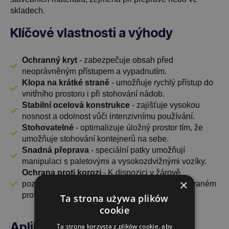
skladech.
Klíčové vlastnosti a výhody
Ochranný kryt
- zabezpečuje obsah před
neoprávněným přístupem a vypadnutím.
Klopa na krátké straně
- umožňuje rychlý přístup do
vnitřního prostoru i při stohování nádob.
Stabilní ocelová konstrukce
- zajišťuje vysokou
nosnost a odolnost vůči intenzivnímu používání.
Stohovatelné
- optimalizuje úložný prostor tím, že
umožňuje stohování kontejnerů na sebe.
Snadná přeprava
- speciální patky umožňují
manipulaci s paletovými a vysokozdvižnými vozíky.
Ochrana proti korozi
- K dispozici v žárově
×
pozinkovaném, pozinkovaném a práškově lakovaném
provedení.
Ta strona używa plików
cookie
Aplikace
v různých odvětvích
Ta strona korzysta z plików cookie, aby