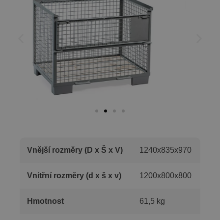
Vnější rozměry (D x Š x V)
1240x835x970
Vnitřní rozměry (d x š x v)
1200x800x800
Hmotnost
61,5 kg