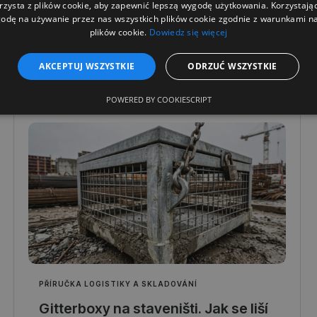
rzysta z plików cookie, aby zapewnić lepszą wygodę użytkowania. Korzystając 
odę na używanie przez nas wszystkich plików cookie zgodnie z warunkami nas
plików cookie.
Dowiedz się więcej
Přečtěte si více
AKCEPTUJ WSZYSTKIE
ODRZUĆ WSZYSTKIE
POWERED BY COOKIESCRIPT
PŘÍRUČKA LOGISTIKY A SKLADOVÁNÍ
Gitterboxy na staveništi. Jak se liší