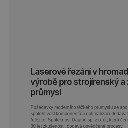
Laserové řezání v hroma
výrobě pro strojírenský a 
průmysl
Požadavky moderního těžkého průmyslu se spol
spolehlivost komponentů a optimalizaci dodava
řetězce. Společnost Dajano sp. z o. o., která čer
30 let zkušeností, dodává osvědčené procesy.