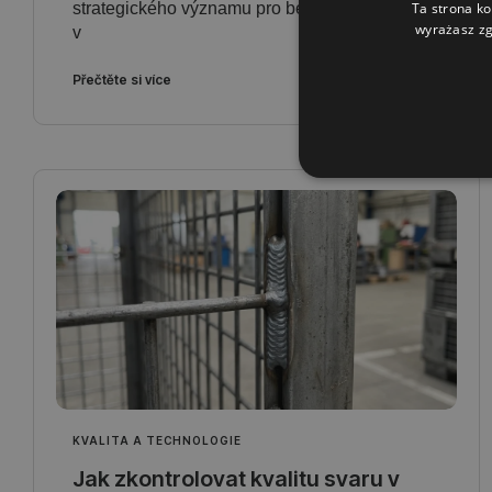
Ta strona ko
strategického významu pro bezpečnost státu -
wyrażasz zg
v
Přečtěte si více
KVALITA A TECHNOLOGIE
Jak zkontrolovat kvalitu svaru v