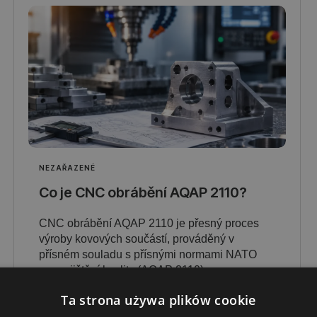
NEZAŘAZENÉ
Co je CNC obrábění AQAP 2110?
CNC obrábění AQAP 2110 je přesný proces
výroby kovových součástí, prováděný v
přísném souladu s přísnými normami NATO
pro zajištění kvality (AQAP 2110).
Ta strona używa plików cookie