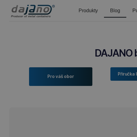
Produkty
Blog
P
DAJANO bl
Příručka 
Pro váš obor