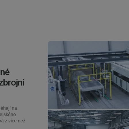
dné
zbrojní
éhají na
telského
pá z více než