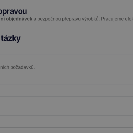
dopravou
ní objednávek
a bezpečnou přepravu výrobků. Pracujeme efekt
otázky
lních požadavků.