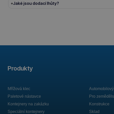
Jaké jsou dodací lhůty?
Produkty
Mřížová klec
Automobilový
Paletové nástavce
Pro zeměděls
Kontejnery na zakázku
Konstrukce
Speciální kontejnery
Sklad