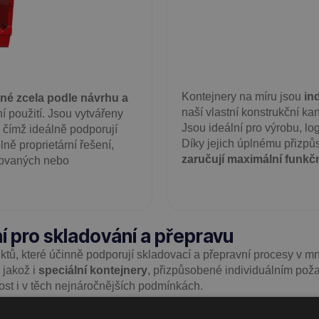
Kontejnery na míru jsou
in
né zcela podle návrhu a
naší vlastní konstrukční ka
í použití. Jsou vytvářeny
Jsou ideální pro výrobu, lo
, čímž ideálně podporují
Díky jejich úplnému přizpů
lně proprietární řešení,
zaručují maximální funkč
vovaných nebo
í pro skladování a přepravu
ktů, které účinně podporují skladovací a přepravní procesy v 
, jakož i
speciální kontejnery
, přizpůsobené individuálním pož
ost i v těch nejnáročnějších podmínkách.
í řešení pro sklady a logistiku