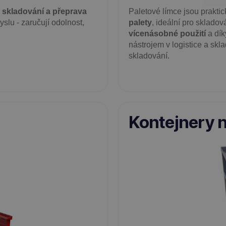
o
skladování a přeprava
Paletové límce jsou prakti
slu - zaručují odolnost,
palety
, ideální pro sklado
vícenásobné použití
a dík
nástrojem v logistice a skl
skladování.
Kontejnery 