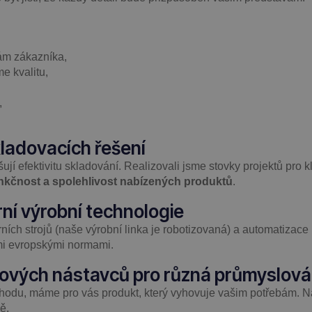
ám zákazníka,
e kvalitu,
,
kladovacích řešení
ují efektivitu skladování. Realizovali jsme stovky projektů pro k
nkčnost a spolehlivost nabízených produktů
.
ní výrobní technologie
ch strojů (naše výrobní linka je robotizovaná) a automatizace p
ými evropskými normami.
etových nástavců pro různá průmyslová
chodu, máme pro vás produkt, který vyhovuje vašim potřebám. N
ě.