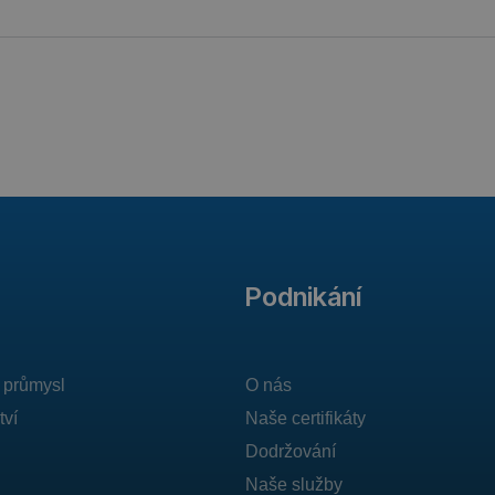
Podnikání
 průmysl
O nás
tví
Naše certifikáty
Dodržování
Naše služby