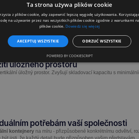
Ta strona używa plików cookie
ické a průmyslové společnosti. Vynikají:
rzysta z plików cookie, aby zapewnić lepszą wygodę użytkowania. Korzystając 
ozinkovaná),
odę na używanie przez nas wszystkich plików cookie zgodnie z warunkami nas
plików cookie.
Dowiedz się więcej
AKCEPTUJ WSZYSTKIE
ODRZUĆ WSZYSTKIE
kladech, výrobních halách a při přepravě.
POWERED BY COOKIESCRIPT
ití úložného prostoru
ertikální úložný prostor. Zvyšují skladovací kapacitu s minimáln
viduálním potřebám vaší společnosti
ální kontejnery
na míru - přizpůsobené konkrétnímu odvětví, r
být jisti, že každý detail bude přizpůsoben vašim představám.