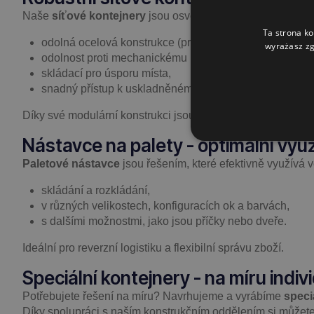
Naše
síťové kontejnery
jsou osvědčenou volbou pro logist
Ta strona ko
odolná ocelová konstrukce (práškově lakovaná nebo p
wyrażasz zg
odolnost proti mechanickému poškození,
skládací pro úsporu místa,
snadný přístup k uskladněnému zboží.
Díky své modulární konstrukci jsou ideální pro použití ve s
Nástavce na palety - optimální využ
Paletové nástavce
jsou řešením, které efektivně využívá v
skládání a rozkládání,
v různých velikostech, konfiguracích ok a barvách,
s dalšími možnostmi, jako jsou příčky nebo dveře.
Ideální pro reverzní logistiku a flexibilní správu zboží.
Speciální kontejnery - na míru indi
Potřebujete řešení na míru? Navrhujeme a vyrábíme
speci
Díky spolupráci s naším konstrukčním oddělením si můžete 