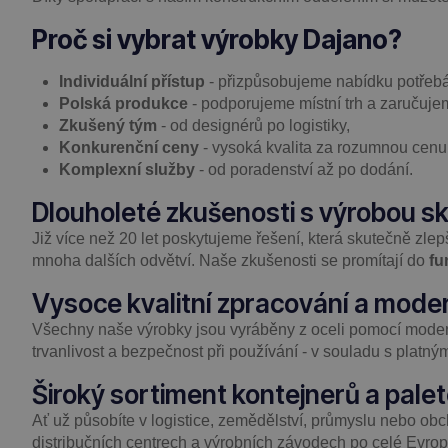
Proč si vybrat výrobky Dajano?
Individuální přístup
- přizpůsobujeme nabídku potřeb
Polská produkce
- podporujeme místní trh a zaručujem
Zkušený tým
- od designérů po logistiky,
Konkurenční ceny
- vysoká kvalita za rozumnou cenu
Komplexní služby
- od poradenství až po dodání.
Dlouholeté zkušenosti s výrobou s
Již více než 20 let poskytujeme řešení, která skutečně zlepš
mnoha dalších odvětví. Naše zkušenosti se promítají do
fu
Vysoce kvalitní zpracování a moder
Všechny naše výrobky jsou vyráběny z oceli pomocí moderní
trvanlivost a bezpečnost při používání - v souladu s platn
Široký sortiment kontejnerů a pal
Ať už působíte v logistice, zemědělství, průmyslu nebo ob
distribučních centrech a výrobních závodech po celé Evrop