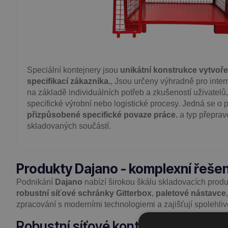
Speciální kontejnery jsou
unikátní konstrukce vytvoře
specifikací zákazníka.
, Jsou určeny výhradně pro intern
na základě individuálních potřeb a zkušeností uživatelů
specifické výrobní nebo logistické procesy. Jedná se o p
přizpůsobené specifické povaze práce.
a typ přepra
skladovaných součástí.
Produkty Dajano - komplexní řešen
Podnikání
Dajano
nabízí širokou škálu skladovacích produ
robustní síťové schránky Gitterbox
,
paletové nástavce
zpracování s moderními technologiemi a zajišťují spolehliv
Robustní síťové kontejnery - robustn