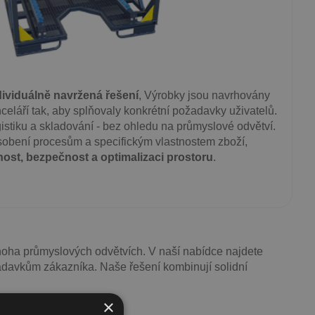
dividuálně navržená řešení
, Výrobky jsou navrhovány
nceláří tak, aby splňovaly konkrétní požadavky uživatelů.
gistiku a skladování - bez ohledu na průmyslové odvětví.
sobení procesům a specifickým vlastnostem zboží,
nost, bezpečnost a optimalizaci prostoru
.
mnoha průmyslových odvětvích. V naší nabídce najdete
adavkům zákazníka. Naše řešení kombinují solidní
×