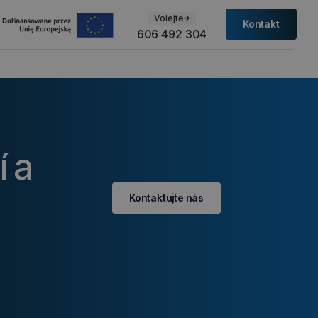
Volejte
Kontakt
606 492 304
í a
Kontaktujte nás