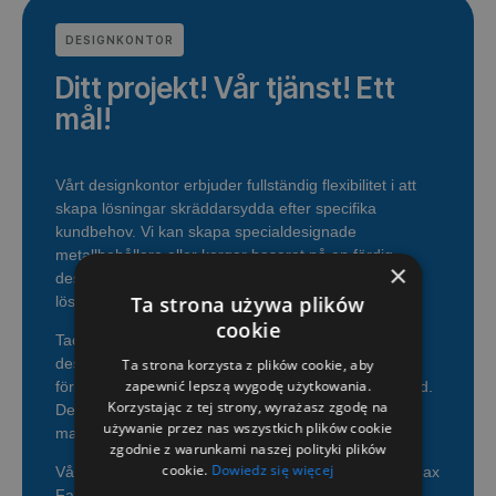
DESIGNKONTOR
Ditt projekt! Vår tjänst! Ett
mål!
Vårt designkontor erbjuder fullständig flexibilitet i att
skapa lösningar skräddarsydda efter specifika
kundbehov. Vi kan skapa specialdesignade
metallbehållare eller korgar baserat på en färdig
×
design, eller så kan vi designa en skräddarsydd
Ta strona używa plików
lösning från grunden, med hänsyn till specifika krav.
cookie
Tack vare moderna tekniker som CAD (datorstödd
design) och CAE (datorstödd konstruktion) har vi full
Ta strona korzysta z plików cookie, aby
zapewnić lepszą wygodę użytkowania.
förmåga att anpassa varje projekt till högsta standard.
Korzystając z tej strony, wyrażasz zgodę na
Detta gör att vi kan svara på de mest krävande
używanie przez nas wszystkich plików cookie
marknadsbehoven.
zgodnie z warunkami naszej polityki plików
cookie.
Dowiedz się więcej
Vårt designkontor använder även FARO Quantum Max
FaroArm, en av världens bästa portabla