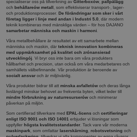
specialiserar oss på tillverkning av
Gitterbox
ó
w
,
pallpålägg
och
behållare
ó
w metall
, som effektiviserar transport-, lager-
och produktionsprocesser.
De förändringar som sker i vårt
företag ligger i linje med andan i Industri 5.0
, där modern
teknik kombineras med mänskliga värden – för hos DAJANO
samarbetar människa och maskin i harmoni
.
Våra metallbehållare är resultatet av ett samarbete mellan
människa och maskin, där
teknisk innovation kombineras
med uppmärksamhet på kvalitet och zr
ó
nansierad
utveckling
ó
j
. Vi bryr oss inte bara om våra produkters
hållbarhet och precision, utan också om våra medarbetares och
samhällets välbefinnande. Vår produktion är beroende av
socialt ansvar
och är miljövänlig.
Våra produkter bidrar till att
minska avfallet
ó
w
och deras långa
livslängd minskar behovet av frekventa byten, vilket leder till
mindre förbrukning av naturresurser
ó
w
och minimerar
påverkan på miljön.
Som certifierad tillverkare med
EPAL-licens
och
certifieringar
enligt ISO 9001 och ISO 14001
erbjuder vi lösningar som
uppfyller
högsta kvalitetsstandarder
. Tack vare vår moderna
maskinpark
, som omfattar
laserskärning
,
robotsvetsning
och
pulverlackering
, tillverkar vi alla komponenter av egna råvaror,