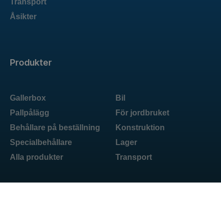
Transport
Åsikter
Produkter
Gallerbox
Bil
Pallpålägg
För jordbruket
Behållare på beställning
Konstruktion
Specialbehållare
Lager
Alla produkter
Transport