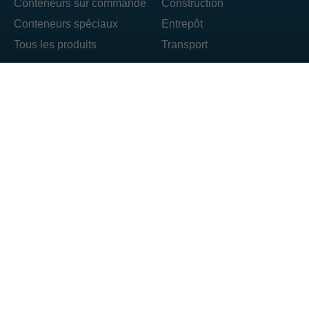
Conteneurs sur commande
Construction
Conteneurs spéciaux
Entrepôt
Tous les produits
Transport
DAJANO sp. z o.o. ul. Ogrodowa 71 62-860 Opatówek
T : +48 606 492 304
E : box@dajano.pl