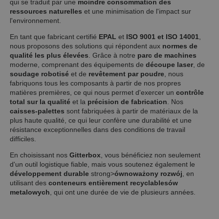
qui se traduit par une
moindre consommation des
ressources naturelles
et une minimisation de l'impact sur
l'environnement.
En tant que fabricant certifié
EPAL
et
ISO 9001 et ISO 14001
,
nous proposons des solutions qui répondent aux
normes de
qualité les plus élevées
. Grâce à notre
parc de machines
moderne, comprenant des équipements de
découpe laser
, de
soudage robotisé
et de
revêtement par poudre
, nous
fabriquons tous les composants à partir de nos propres
matières premières, ce qui nous permet d'exercer un
contrôle
total sur la qualité
et la
précision de fabrication
. Nos
caisses-palettes
sont fabriquées à partir de matériaux de la
plus haute qualité, ce qui leur confère une durabilité et une
résistance exceptionnelles dans des conditions de travail
difficiles.
En choisissant nos
Gitterbox
, vous bénéficiez non seulement
d'un outil logistique fiable, mais vous soutenez également le
développement durable
strong>
ó
wnoważony rozw
ó
j
, en
utilisant des
conteneurs entièrement recyclables
ó
w
metalowych
, qui ont une durée de vie de plusieurs années.