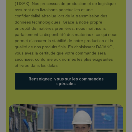
(TISAX). Nos processus de production et de logistique
assurent des livraisons ponctuelles et une
confidentialité absolue lors de la transmission des
données technologiques. Grâce à notre propre
entrepôt de matières premières, nous maîtrisons
parfaitement la disponibilité des matériaux, ce qui nous
permet d'assurer la stabilité de notre production et la
qualité de nos produits finis. En choisissant DAJANO,
vous avez la certitude que votre commande sera
sécurisée, conforme aux normes les plus exigeantes
et livrée dans les délais.
Renseignez-vous sur les commandes
spéciales