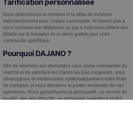
Tarification personnalisée
Nous déterminons le montant et le délai de livraison
individuellement pour chaque commande. N'hésitez pas à
nous contacter par téléphone ou par e-mail pour obtenir des
détails sur le transport et un devis gratuit pour votre
commande spécifique.
Pourquoi DAJANO ?
Afin de répondre aux demandes sans cesse croissantes du
marché et de satisfaire les clients les plus exigeants, nous
développons et modernisons systématiquement notre flotte
de transport, et nous étendons la portée territoriale de nos
opérations. Nous garantissons la ponctualité, un service de
qualité, des prix attractifs, un personnel compétent et des
solutions efficaces.
Entreprise