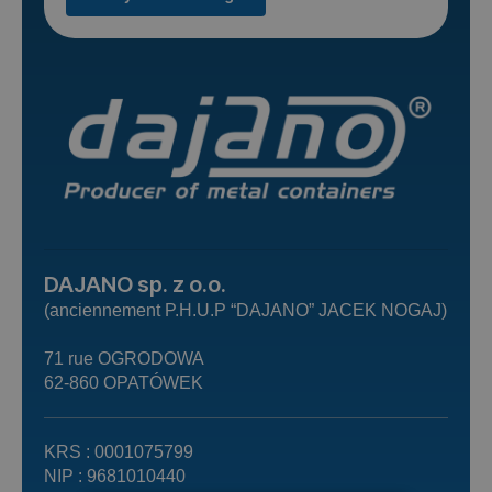
DAJANO sp. z o.o.
(anciennement P.H.U.P “DAJANO” JACEK NOGAJ)
71 rue OGRODOWA
62-860 OPATÓWEK
KRS : 0001075799
NIP : 9681010440