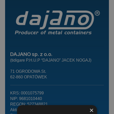
DAJANO sp. z o.o.
(tidigare P.H.U.P “DAJANO” JACEK NOGAJ)
71 OGRODOWA St.
62-860 OPATÓWEK
KRS: 0001075799
NIP: 9681010440
REGON: 527348821
×
Aktiekapital: PLN 10 000,00