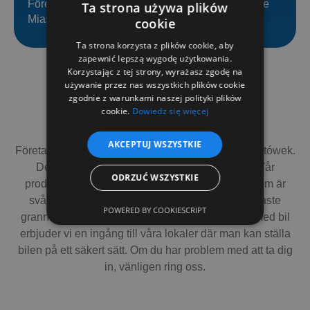
Företagsregistrering: District Court Poznań-Nowe
Ta strona używa plików
Miasto och Wilda i Poznań
cookie
Ta strona korzysta z plików cookie, aby
zapewnić lepszą wygodę użytkowania.
Korzystając z tej strony, wyrażasz zgodę na
używanie przez nas wszystkich plików cookie
zgodnie z warunkami naszej polityki plików
cookie.
Dowiedz się więcej
Hur når du oss?
AKCEPTUJ WSZYSTKIE
Företaget har sitt säte 10 km öster om Kalisz, i Opatówek.
Det är en liten stad i voivodskapet Storpolen. Vår
ODRZUĆ WSZYSTKIE
produktionshall ligger på Ogrodowa Street 71, som är
svår att missa på grund av sin storlek. Vår närmaste
POWERED BY COOKIESCRIPT
granne är en idrottsplats. För dem som kommer med bil
erbjuder vi en ingång till våra lokaler där man kan ställa
bilen på ett säkert sätt. Om du har problem med att ta dig
in, vänligen ring oss.