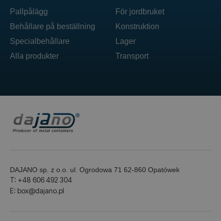
Pallpålägg
För jordbruket
Behållare på beställning
Konstruktion
Specialbehållare
Lager
Alla produkter
Transport
DAJANO sp. z o.o. ul. Ogrodowa 71 62-860 Opatówek
T: +48 606 492 304
E: box@dajano.pl