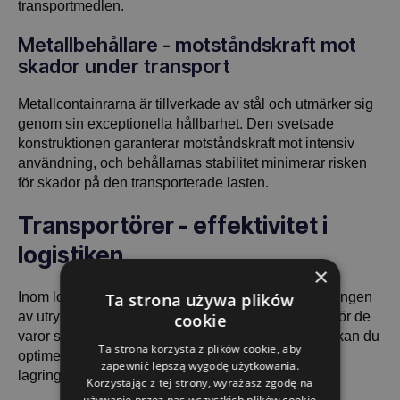
transportmedlen.
Metallbehållare - motståndskraft mot
skador under transport
Metallcontainrarna är tillverkade av stål och utmärker sig
genom sin exceptionella hållbarhet. Den svetsade
konstruktionen garanterar motståndskraft mot intensiv
användning, och behållarnas stabilitet minimerar risken
för skador på den transporterade lasten.
Transportörer - effektivitet i
logistiken
×
Ta strona używa plików
Inom logistiken är det viktigt att maximera användningen
av utrymme och samtidigt upprätthålla säkerheten för de
cookie
varor som transporteras. Med våra transportbärare kan du
Ta strona korzysta z plików cookie, aby
optimera kostnaderna och öka effektiviteten i dina
zapewnić lepszą wygodę użytkowania.
lagrings- och transportprocesser.
Korzystając z tej strony, wyrażasz zgodę na
używanie przez nas wszystkich plików cookie