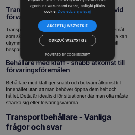
zgodnie z warunkami naszej polityki plików
Transportkorgar - sparar utrymme vid
cookie.
Dowiedz się więcej
förvaring och transport
AKCEPTUJ WSZYSTKIE
Transportkorgar gör det enkelt att organisera de föremål
som ska transporteras. Tack vare att de är stapelbara kan
ODRZUĆ WSZYSTKIE
utrymmet som krävs minskas avsevärt, vilket leder till
besparingar i transport- och lagringskostnader.
POWERED BY COOKIESCRIPT
Behållare med klaff - snabb åtkomst till
förvaringsföremålen
Behållare med klaff ger snabb och bekväm åtkomst till
innehållet utan att man behöver öppna dem helt och
hållet. Detta är idealiskt för situationer där man ofta måste
sträcka sig efter förvaringsvarorna.
Transportbehållare - Vanliga
frågor och svar