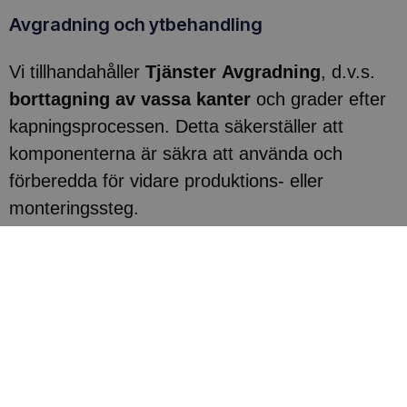
Avgradning och ytbehandling
Vi tillhandahåller
Tjänster
Avgradning
, d.v.s.
borttagning av vassa kanter
och grader efter
kapningsprocessen.
Detta säkerställer att
komponenterna är säkra att använda och
förberedda för vidare produktions- eller
monteringssteg.
Kontakta oss
Kolla in mer och kontakta oss för
omfattande