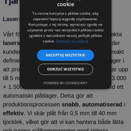
Tjänster som erbjuds:
cookie
Ta strona korzysta z plików cookie, aby
Laserskärning av plåt
zapewnić lepszą wygodę użytkowania.
Korzystając z tej strony, wyrażasz zgodę na
używanie przez nas wszystkich plików cookie
Vårt företag Dajano är specialiserat på exakta
zgodnie z warunkami naszej polityki plików
cookie.
Dowiedz się więcej
laserskärning av metallplåtar
, och erbjuder
kunderna detaljer av högsta kvalitet med exakt
AKCEPTUJ WSZYSTKIE
definierade former och mått. Vår styrka ligger i
att producera stora serier på kort tid - vi har upp
ODRZUĆ WSZYSTKIE
till 5 moderna lasrar med en arbetsyta på 3.000
POWERED BY COOKIESCRIPT
× 1.500 mm, som arbetar tillsammans med ett
automatiskt plåtlager. Detta gör att
produktionsprocessen
snabb
,
automatiserad
i
effektiv
. Vi skär plåt från 0,5 mm till 40 mm
tjocklek, vilket gör att vi kan hantera både lätta
och tyngre stålkomponenter med största