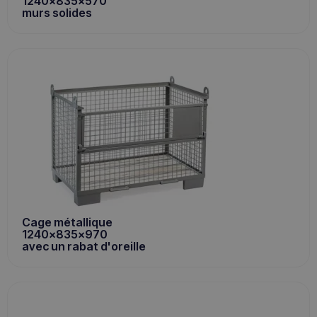
1240x835x570
murs solides
Cage métallique
1240x835x970
avec un rabat d'oreille