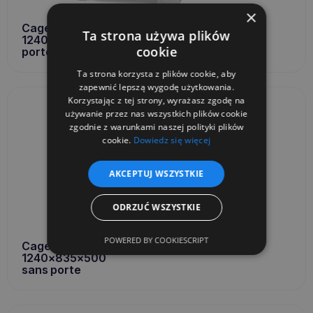
×
Cage métallique
Ta strona używa plików
1240x835x970
cookie
porte simple
Ta strona korzysta z plików cookie, aby
zapewnić lepszą wygodę użytkowania.
Korzystając z tej strony, wyrażasz zgodę na
używanie przez nas wszystkich plików cookie
zgodnie z warunkami naszej polityki plików
cookie.
Dowiedz się więcej
AKCEPTUJ WSZYSTKIE
ODRZUĆ WSZYSTKIE
POWERED BY COOKIESCRIPT
Cage métallique
1240x835x500
sans porte