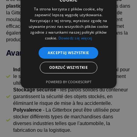
plastiques en vrac
, qui sont stockés dans des sacs dans
Ta strona korzysta z plików cookie, aby
la Gitterbox avant d'être utilisés dans les machines de
zapewnić lepszą wygodę użytkowania.
moulage par injection. Cette solution est extrêmement
Korzystając z tej strony, wyrażasz zgodę na
efficace pour organiser l'espace de stockage et permet
używanie przez nas wszystkich plików cookie
zgodnie z warunkami naszej polityki plików
également une gestion plus facile des matériaux dans la
cookie.
Dowiedz się więcej
production.
Avantages pour l'industrie
AKCEPTUJ WSZYSTKIE
ODRZUĆ WSZYSTKIE
Industrie des plastiques
- Le Gitterbox est idéal pour
le stockage de produits en vrac avant leur traitement
POWERED BY COOKIESCRIPT
ultérieur dans les processus de production.
Stockage sécurisé
- les parois solides du conteneur
garantissent la sécurité des objets stockés, en
éliminant le risque de mise à feu accidentelle.
Polyvalence
- La Gitterbox peut être utilisée pour
stocker différents types de marchandises dans
diverses industries telles que l'automobile, la
fabrication ou la logistique.