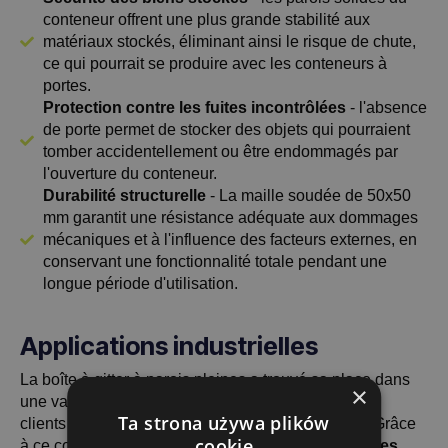
conteneur offrent une plus grande stabilité aux
matériaux stockés, éliminant ainsi le risque de chute,
ce qui pourrait se produire avec les conteneurs à
portes.
Protection contre les fuites incontrôlées
- l'absence
de porte permet de stocker des objets qui pourraient
tomber accidentellement ou être endommagés par
l'ouverture du conteneur.
Durabilité structurelle
- La maille soudée de 50x50
mm garantit une résistance adéquate aux dommages
mécaniques et à l'influence des facteurs externes, en
conservant une fonctionnalité totale pendant une
longue période d'utilisation.
Applications industrielles
La boîte à gitter à parois pleines a trouvé sa place dans
×
une variété d'industries, y compris chez l'un de nos
Ta strona używa plików
clients qui fabrique des composants en plastique. Grâce
cookie
à ce conteneur, le client stocke avec succès
matières