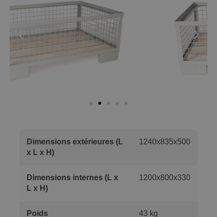
Dimensions extérieures (L
1240x835x500
x L x H)
Dimensions internes (L x
1200x800x330
L x H)
Poids
43 kg