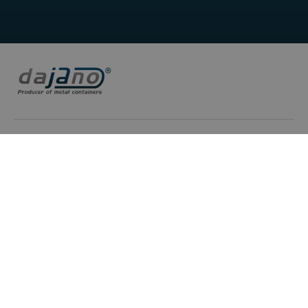
DAJANO sp. z o.o. ul. Ogrodowa 71 62-860 Opatówek
T : +48 606 492 304
E : box@dajano.pl
LinkedIn
© 2026 Dajano. Tous droits réservés.