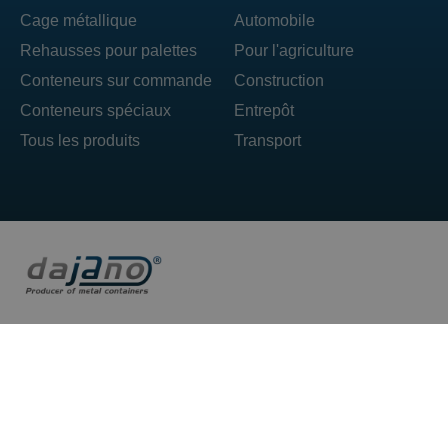
Cage métallique
Automobile
Rehausses pour palettes
Pour l'agriculture
Conteneurs sur commande
Construction
Conteneurs spéciaux
Entrepôt
Tous les produits
Transport
DAJANO sp. z o.o. ul. Ogrodowa 71 62-860 Opatówek
T : +48 606 492 304
E : box@dajano.pl