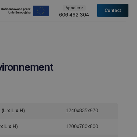
Appeler
Contact
606 492 304
environnement
(L x L x H)
1240x835x970
x L x H)
1200x780x800