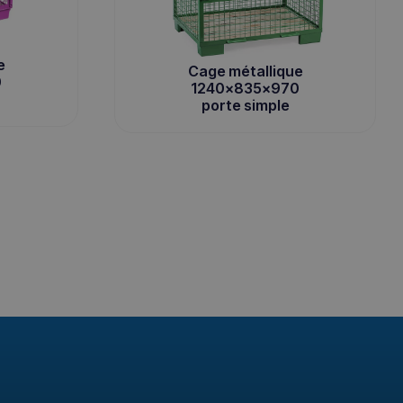
e
Cage métallique
0
1240x835x970
porte simple