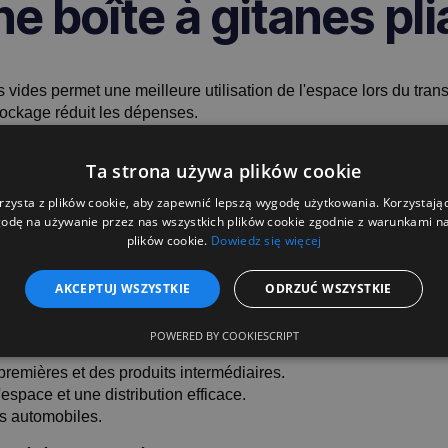
e boîte à gitanes pli
vides permet une meilleure utilisation de l'espace lors du trans
stockage réduit les dépenses.
 CO₂ favorise le développement durable et réduit l'empreinte ca
pides rendent le travail avec les Gitterboxes pratique et effic
Ta strona używa plików cookie
rzysta z plików cookie, aby zapewnić lepszą wygodę użytkowania. Korzystając 
odę na używanie przez nas wszystkich plików cookie zgodnie z warunkami nas
plików cookie.
Dowiedz się więcej
ries choisir une boîte
AKCEPTUJ WSZYSTKIE
ODRZUĆ WSZYSTKIE
POWERED BY COOKIESCRIPT
premières et des produits intermédiaires.
'espace et une distribution efficace.
es automobiles.