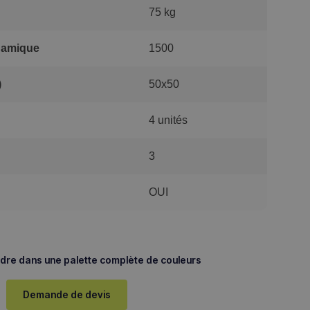
75 kg
namique
1500
)
50x50
4 unités
3
OUI
re dans une palette complète de couleurs
Demande de devis