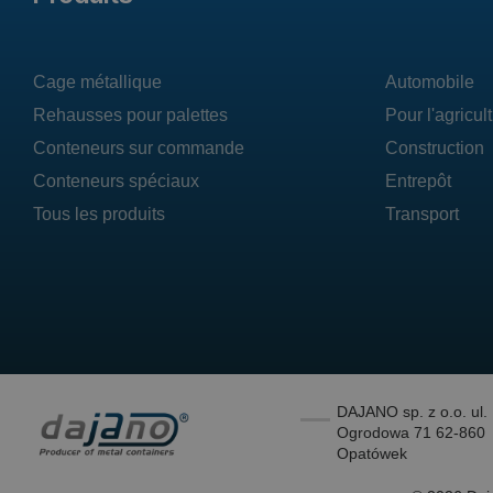
Cage métallique
Automobile
Rehausses pour palettes
Pour l'agricul
Conteneurs sur commande
Construction
Conteneurs spéciaux
Entrepôt
Tous les produits
Transport
DAJANO sp. z o.o. ul.
Ogrodowa 71 62-860
Opatówek