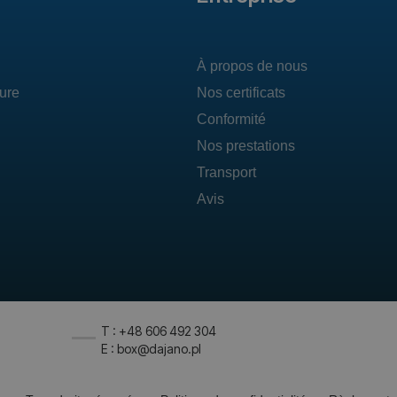
À propos de nous
ture
Nos certificats
Conformité
Nos prestations
Transport
Avis
T : +48 606 492 304
E : box@dajano.pl