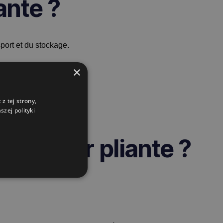
ante ?
port et du stockage.
rbone de l'entreprise.
×
ace.
z tej strony,
zej polityki
 à gitter pliante ?