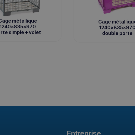
Cage métallique
Cage métalliqu
1240x835x970
1240x835x97
rte simple + volet
double porte
Entreprise