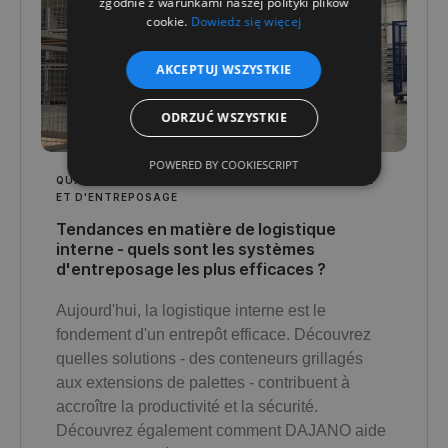
zgodnie z warunkami naszej polityki plików
cookie.
Dowiedz się więcej
AKCEPTUJ WSZYSTKIE
ODRZUĆ WSZYSTKIE
POWERED BY COOKIESCRIPT
QUALITÉ ET TECHNOLOGIE
,
MANUEL DE LOGISTIQUE
ET D'ENTREPOSAGE
Tendances en matière de logistique
interne - quels sont les systèmes
d'entreposage les plus efficaces ?
Aujourd'hui, la logistique interne est le
fondement d'un entrepôt efficace. Découvrez
quelles solutions - des conteneurs grillagés
aux extensions de palettes - contribuent à
accroître la productivité et la sécurité.
Découvrez également comment DAJANO aide