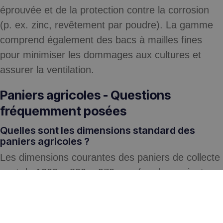
éprouvée et de la protection contre la corrosion
(p. ex. zinc, revêtement par poudre). La gamme
comprend également des bacs à mailles fines
pour minimiser les dommages aux cultures et
assurer la ventilation.
Paniers agricoles - Questions
fréquemment posées
Quelles sont les dimensions standard des
paniers agricoles ?
Les dimensions courantes des paniers de collecte
sont de 1200 × 800 × 970 mm (ou des variantes
similaires), mais les fabricants proposent de
nombreuses variations et variantes. Un exemple
de panier de 124 × 84 × 97 cm est typique des