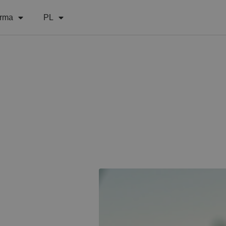
irma
PL