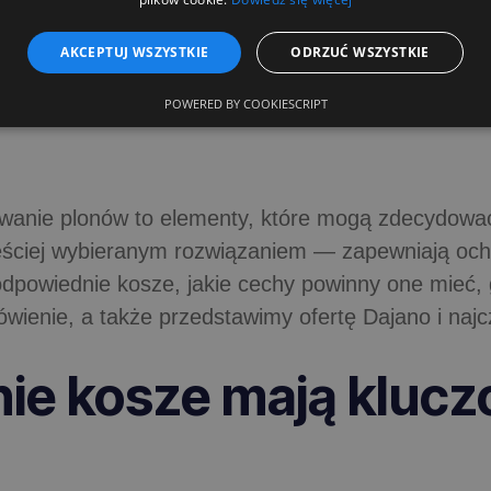
AKCEPTUJ WSZYSTKIE
ODRZUĆ WSZYSTKIE
jlepiej?
POWERED BY COOKIESCRIPT
wywanie plonów to elementy, które mogą zdecydowa
zęściej wybieranym rozwiązaniem — zapewniają ochr
dpowiednie kosze, jakie cechy powinny one mieć, 
ienie, a także przedstawimy ofertę Dajano i najc
ie kosze mają klucz