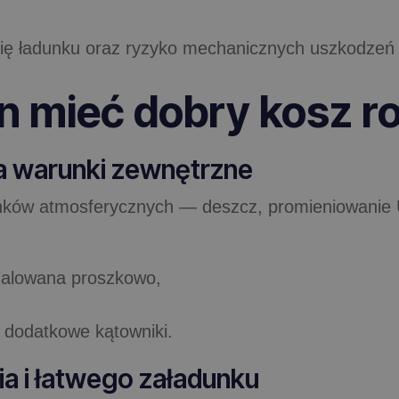
się ładunku oraz ryzyko mechanicznych uszkodzeń 
n mieć dobry kosz ro
na warunki zewnętrzne
nków atmosferycznych — deszcz, promieniowanie UV
malowana proszkowo,
 dodatkowe kątowniki.
a i łatwego załadunku