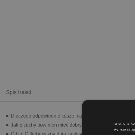
Spis treści
Dlaczego odpowiednie kosze mają kluczowe znaczenie w 
Ta strona ko
Jakie cechy powinien mieć dobry kosz rolniczy?
wyrażasz zg
Gdzie Gitterboxy znajdują zastosowanie w gospodarstwie