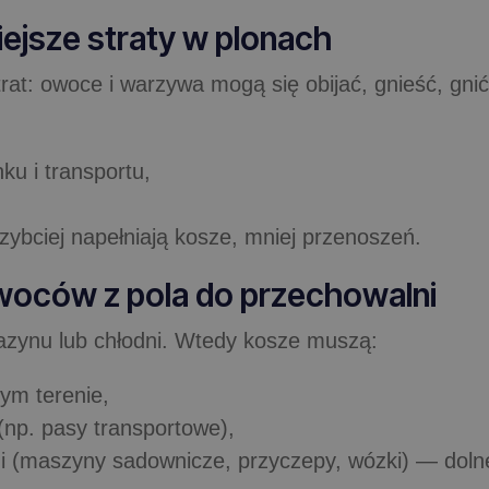
iejsze straty w plonach
at: owoce i warzywa mogą się obijać, gnieść, gnić
u i transportu,
ybciej napełniają kosze, mniej przenoszeń.
woców z pola do przechowalni
azynu lub chłodni. Wtedy kosze muszą:
ym terenie,
(np. pasy transportowe),
(maszyny sadownicze, przyczepy, wózki) — dolne pr