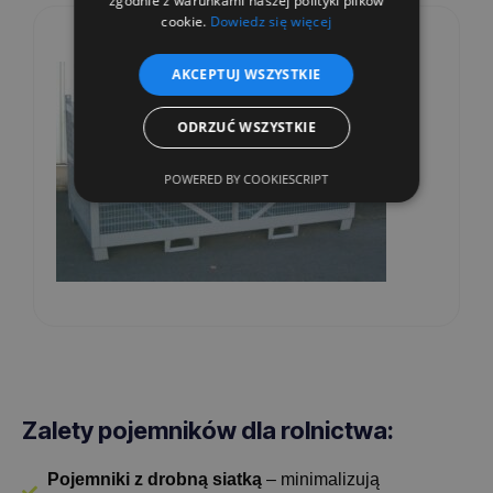
zgodnie z warunkami naszej polityki plików
cookie.
Dowiedz się więcej
AKCEPTUJ WSZYSTKIE
ODRZUĆ WSZYSTKIE
POWERED BY COOKIESCRIPT
Zalety pojemników dla rolnictwa:
Pojemniki z drobną siatką
– minimalizują