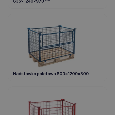
835x1240x970
Nadstawka paletowa 800x1200x800