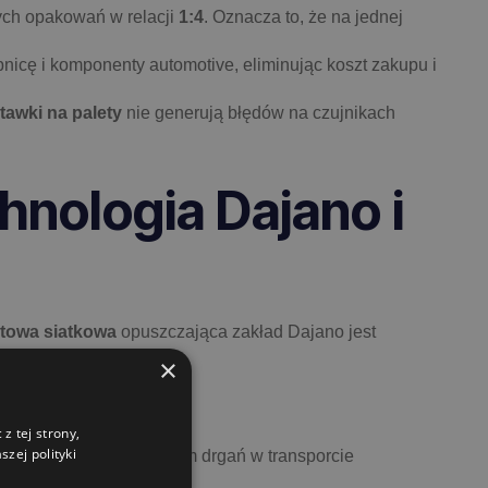
ych opakowań w relacji
1:4
. Oznacza to, że na jednej
nicę i komponenty automotive, eliminując koszt zakupu i
tawki na palety
nie generują błędów na czujnikach
hnologia Dajano i
towa siatkowa
opuszczająca zakład Dajano jest
tym (pooling).
×
z tej strony,
zej polityki
zyko pęknięć pod wpływem drgań w transporcie