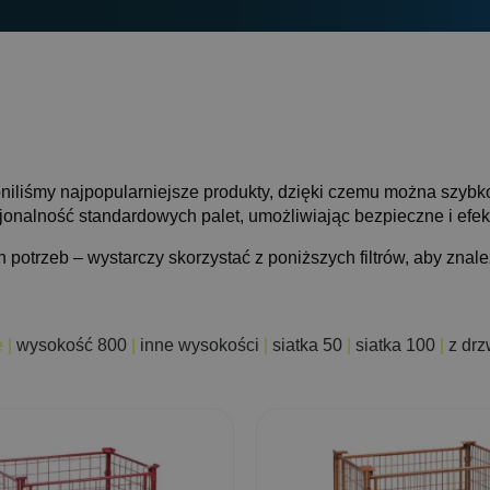
niliśmy najpopularniejsze produkty, dzięki czemu można szybko 
kcjonalność standardowych palet, umożliwiając bezpieczne i ef
potrzeb – wystarczy skorzystać z poniższych filtrów, aby zna
e
|
wysokość 800
|
inne wysokości
|
siatka 50
|
siatka 100
|
z dr