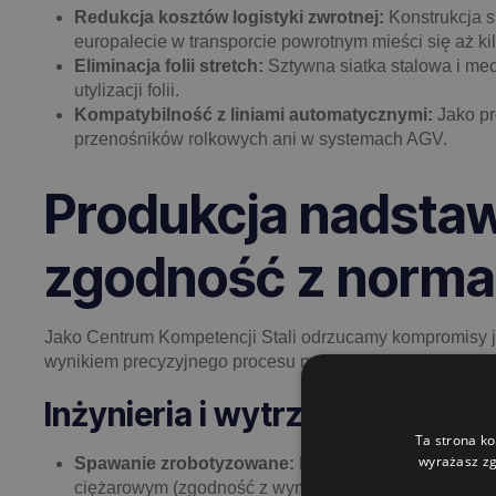
Redukcja kosztów logistyki zwrotnej:
Konstrukcja s
europalecie w transporcie powrotnym mieści się aż ki
Eliminacja folii stretch:
Sztywna siatka stalowa i mec
utylizacji folii.
Kompatybilność z liniami automatycznymi:
Jako pr
przenośników rolkowych ani w systemach AGV.
Produkcja nadstaw
zgodność z norm
Jako Centrum Kompetencji Stali odrzucamy kompromisy j
wynikiem precyzyjnego procesu metalurgicznego, zaproje
Inżynieria i wytrzymałość ma
Ta strona ko
wyrażasz zg
Spawanie zrobotyzowane:
Newralgiczne punkty łącz
ciężarowym (zgodność z wymogami testów dynamicz