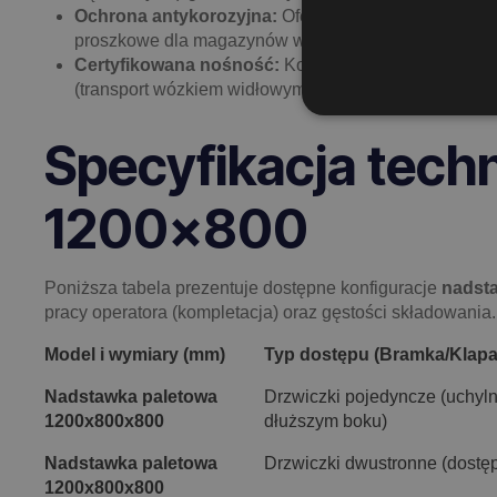
Ochrona antykorozyjna:
Oferujemy dwa standardy 
proszkowe dla magazynów wewnętrznych, zapewniające 
Certyfikowana nośność:
Konstrukcje projektujemy 
(transport wózkiem widłowym).
Specyfikacja techn
1200×800
Poniższa tabela prezentuje dostępne konfiguracje
nadst
pracy operatora (kompletacja) oraz gęstości składowania.
Model i wymiary (mm)
Typ dostępu (Bramka/Klapa
Nadstawka paletowa
Drzwiczki pojedyncze (uchyln
1200x800x800
dłuższym boku)
Nadstawka paletowa
Drzwiczki dwustronne (dostęp 
1200x800x800