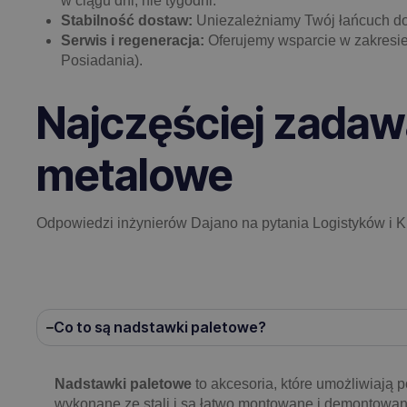
w ciągu dni, nie tygodni.
Stabilność dostaw:
Uniezależniamy Twój łańcuch do
Serwis i regeneracja:
Oferujemy wsparcie w zakresie
Posiadania).
Najczęściej zadaw
metalowe
Odpowiedzi inżynierów Dajano na pytania Logistyków i 
Co to są nadstawki paletowe?
Nadstawki paletowe
to akcesoria, które umożliwiają
wykonane ze stali i są łatwo montowane i demontowan