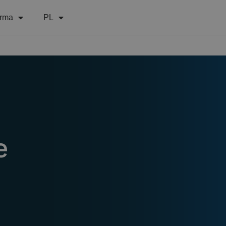
irma
PL
e