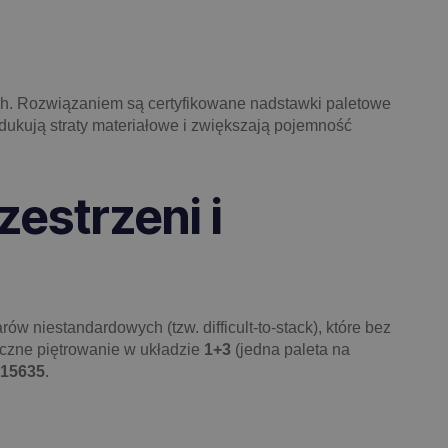
retch. Rozwiązaniem są certyfikowane nadstawki paletowe
dukują straty materiałowe i zwiększają pojemność
estrzeni i
w niestandardowych (tzw. difficult-to-stack), które bez
eczne piętrowanie w układzie
1+3
(jedna paleta na
15635
.