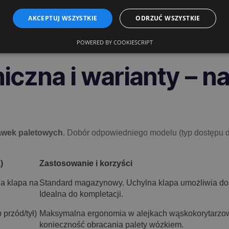
wykończenia.
Ocynk ogniowy
(zgodny z
EN ISO 1461
) dla log
AKCEPTUJ WSZYSTKIE
ODRZUĆ WSZYSTKIE
estetykę i łatwą identyfikację stref.
z uwzględnieniem współczynników bezpieczeństwa dla obciąże
POWERED BY COOKIESCRIPT
iczna i warianty – 
awek paletowych
. Dobór odpowiedniego modelu (typ dostępu do
)
Zastosowanie i korzyści
a klapa na
Standard magazynowy. Uchylna klapa umożliwia dos
Idealna do kompletacji.
przód/tył)
Maksymalna ergonomia w alejkach wąskokorytarzowy
konieczność obracania palety wózkiem.