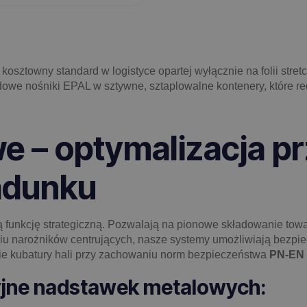
o kosztowny standard w logistyce opartej wyłącznie na folii st
owe nośniki EPAL w sztywne, sztaplowalne kontenery, które re
 – optymalizacja prz
adunku
 funkcję strategiczną. Pozwalają na pionowe składowanie towaró
niu narożników centrujących, nasze systemy umożliwiają bezpi
nie kubatury hali przy zachowaniu norm bezpieczeństwa
PN-EN 
jne nadstawek metalowych: