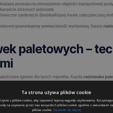
kładana pozwala na zmniejszenie objętości transportowej pust
lkanaście złożonych jednostek.
haniczne zamknięcie (bramka/klapa) trwale zabezpieczają drob
oducent gwarantujemy powtarzalność wymiarową. Nasze
nads
ek paletowych – tec
ami
akościowe typowe dla tanich importów. Każda
nadstawka pale
ktowanego pod kątem wieloletniej eksploatacji w cyklu zamknię
Ta strona używa plików cookie
teriałowa:
rzysta z plików cookie, aby zapewnić lepszą wygodę użytkowania. Korzystając 
odę na używanie przez nas wszystkich plików cookie zgodnie z warunkami nas
enia siatki z ramą są spawane automatycznie. Eliminuje to ry
plików cookie.
Dowiedz się więcej
nych).