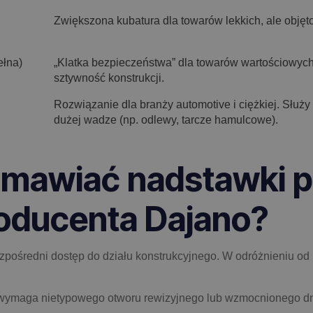
Zwiększona kubatura dla towarów lekkich, ale objęto
ełna)
„Klatka bezpieczeństwa” dla towarów wartościowyc
sztywność konstrukcji.
Rozwiązanie dla branży automotive i ciężkiej. Służ
dużej wadze (np. odlewy, tarcze hamulcowe).
amawiać nadstawki 
oducenta Dajano?
zpośredni dostęp do działu konstrukcyjnego. W odróżnieniu od 
 wymaga nietypowego otworu rewizyjnego lub wzmocnionego d