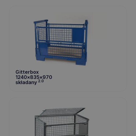
Gitterbox
1240x835x970
2.0
składany