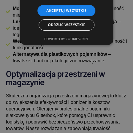
Możliwość sztaplowania do 6 sztuk
– oszczędność
AKCEPTUJ WSZYSTKIE
miejsca.
Lekka, a jednocześnie wytrzymała konstrukcja
–
ODRZUĆ WSZYSTKIE
idealne dla magazynów e-commerce i centrów
logistycznych.
POWERED BY COOKIESCRIPT
Wersje z półkami i kółkami
– zwiększona mobilność i
funkcjonalność.
Alternatywa dla plastikowych pojemników
–
trwalsze i bardziej ekologiczne rozwiązanie.
Optymalizacja przestrzeni w
magazynie
Skuteczna organizacja przestrzeni magazynowej to klucz
do zwiększenia efektywności i obniżenia kosztów
operacyjnych. Oferujemy profesjonalne pojemniki
siatkowe typu Gitterbox, które pomogą Ci usprawnić
logistykę i poprawić bezpieczeństwo przechowywania
towarów. Nasze rozwiązania zapewniają trwałość,