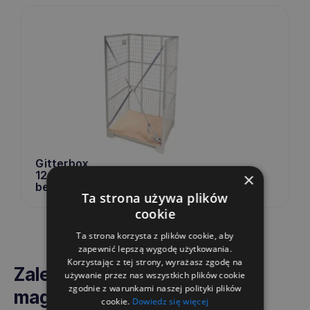
Gitterbox
1240x835x1800
×
2.0
bez siatki frontowej
Ta strona używa plików
cookie
Ta strona korzysta z plików cookie, aby
zapewnić lepszą wygodę użytkowania.
Korzystając z tej strony, wyrażasz zgodę na
Zalety pojemników do
używanie przez nas wszystkich plików cookie
zgodnie z warunkami naszej polityki plików
magazynowania
cookie.
Dowiedz się więcej