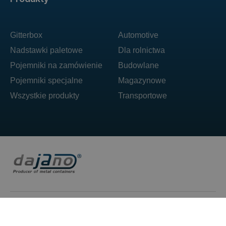
Gitterbox
Automotive
Nadstawki paletowe
Dla rolnictwa
Pojemniki na zamówienie
Budowlane
Pojemniki specjalne
Magazynowe
Wszystkie produkty
Transportowe
DAJANO sp. z o.o. ul. Ogrodowa 71 62-860 Opatówek
T: +48 606 492 304