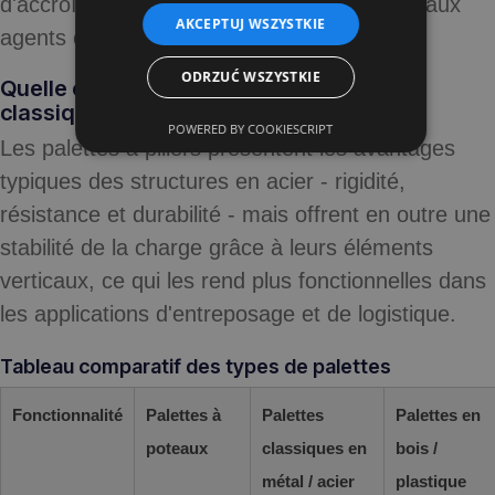
d'accroître leur résistance à la corrosion et aux
AKCEPTUJ WSZYSTKIE
agents extérieurs.
ODRZUĆ WSZYSTKIE
Quelle est la différence avec les palettes
classiques en métal et en bois ?
POWERED BY COOKIESCRIPT
Les palettes à piliers présentent les avantages
typiques des structures en acier - rigidité,
résistance et durabilité - mais offrent en outre une
stabilité de la charge grâce à leurs éléments
verticaux, ce qui les rend plus fonctionnelles dans
les applications d'entreposage et de logistique.
Tableau comparatif des types de palettes
Fonctionnalité
Palettes à
Palettes
Palettes en
poteaux
classiques en
bois /
métal / acier
plastique