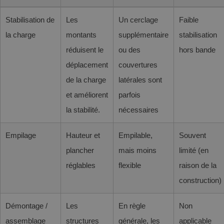
Stabilisation de
Les
Un cerclage
Faible
la charge
montants
supplémentaire
stabilisation
réduisent le
ou des
hors bande
déplacement
couvertures
de la charge
latérales sont
et améliorent
parfois
la stabilité.
nécessaires
Empilage
Hauteur et
Empilable,
Souvent
plancher
mais moins
limité (en
réglables
flexible
raison de la
construction)
Démontage /
Les
En règle
Non
assemblage
structures
générale, les
applicable