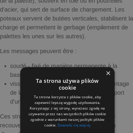
de la palette), souvent en tôle ou en poutrelles
d'acier, qui sert de surface de chargement. Les
poteaux servent de butées verticales, stabilisent la
charge et permettent le gerbage (empilement de
palettes les unes sur les autres).
Les messages peuvent être :
soudé
- fixé de manière permanente à la
×
base,
Ta strona używa plików
vissable / amovible
- permettre le démontage
cookie
de la palette (par exemple pour le transport
Ta strona korzysta z plików cookie, aby
d'unités vides).
zapewnić lepszą wygodę użytkowania.
Korzystając z tej strony, wyrażasz zgodę na
używanie przez nas wszystkich plików cookie
Ces structures sont souvent galvanisées ou
zgodnie z warunkami naszej polityki plików
recouvertes d'un revêtement en poudre afin
cookie.
Dowiedz się więcej