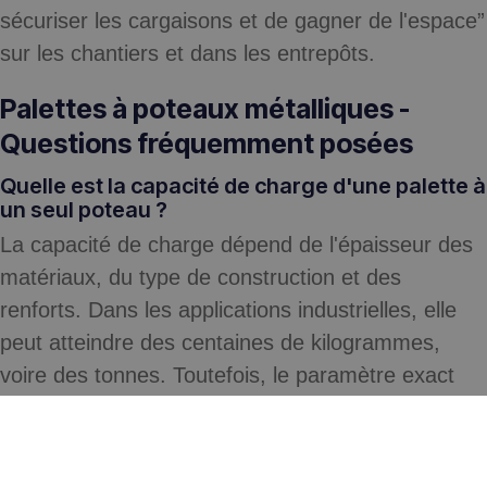
sécuriser les cargaisons et de gagner de l'espace”
sur les chantiers et dans les entrepôts.
Palettes à poteaux métalliques -
Questions fréquemment posées
Quelle est la capacité de charge d'une palette à
un seul poteau ?
La capacité de charge dépend de l'épaisseur des
matériaux, du type de construction et des
renforts. Dans les applications industrielles, elle
peut atteindre des centaines de kilogrammes,
voire des tonnes. Toutefois, le paramètre exact
doit être spécifié par le fabricant ou dans la
documentation technique.