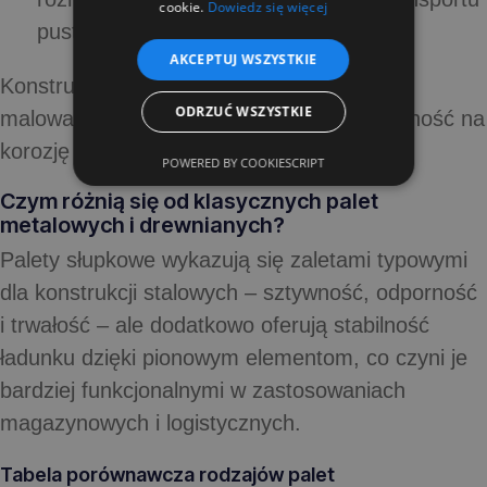
cookie.
Dowiedz się więcej
pustych jednostek).
AKCEPTUJ WSZYSTKIE
Konstrukcje te często są ocynkowane albo
ODRZUĆ WSZYSTKIE
malowane proszkowo, by zwiększyć odporność na
korozję i czynniki zewnętrzne.
POWERED BY COOKIESCRIPT
Czym różnią się od klasycznych palet
metalowych i drewnianych?
Palety słupkowe wykazują się zaletami typowymi
dla konstrukcji stalowych – sztywność, odporność
i trwałość – ale dodatkowo oferują stabilność
ładunku dzięki pionowym elementom, co czyni je
bardziej funkcjonalnymi w zastosowaniach
magazynowych i logistycznych.
Tabela porównawcza rodzajów palet