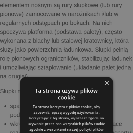
elementem nośnym są
rury słupkowe
(lub rury
pionowe) zamocowane w narożnikach i/lub w
regularnych odstępach po bokach. Na nich
spoczywa platforma (podstawa palety), często
wykonana z blachy lub stalowej kratownicy, która
służy jako powierzchnia ładunkowa. Słupki pełnią
rolę pionowych ograniczników, stabilizując ładunek
i umożliwiając sztaplowanie (układanie palet jedna
na drugiej).
×
Ta strona używa plików
Słupki mogą być:
cookie
spawane
– na stałe przymocowane do
Ta strona korzysta z plików cookie, aby
zapewnić lepszą wygodę użytkowania.
podstawy,
Korzystając z tej strony, wyrażasz zgodę na
wkręcane / demontowalne
– umożliwiające
używanie przez nas wszystkich plików cookie
zgodnie z warunkami naszej polityki plików
rozmontowanie palety (np. na czas transportu