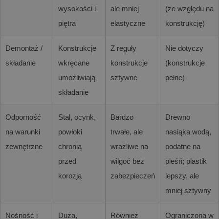
wysokości i
ale mniej
(ze względu na
piętra
elastyczne
konstrukcję)
Demontaż /
Konstrukcje
Z reguły
Nie dotyczy
składanie
wkręcane
konstrukcje
(konstrukcje
umożliwiają
sztywne
pełne)
składanie
Odporność
Stal, ocynk,
Bardzo
Drewno
na warunki
powłoki
trwałe, ale
nasiąka wodą,
zewnętrzne
chronią
wrażliwe na
podatne na
przed
wilgoć bez
pleśń; plastik
korozją
zabezpieczeń
lepszy, ale
mniej sztywny
Nośność i
Duża,
Również
Ograniczona w