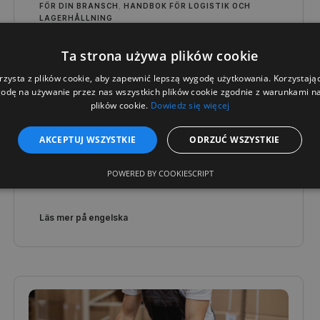
FÖR DIN BRANSCH
,
HANDBOK FÖR LOGISTIK OCH
LAGERHÅLLNING
Gitterboxar i tung industri - hur
Ta strona używa plików cookie
optimerar man produktionen?
rzysta z plików cookie, aby zapewnić lepszą wygodę użytkowania. Korzystając 
odę na używanie przez nas wszystkich plików cookie zgodnie z warunkami nas
Det finns inget utrymme för kompromisser i den
plików cookie.
Dowiedz się więcej
tunga industrin - tillförlitlighet, hållbarhet och
säkerhet är det som räknas här. Ta reda på hur
AKCEPTUJ WSZYSTKIE
ODRZUĆ WSZYSTKIE
Gitterboxar kan optimera produktionsprocesser,
minska materialförluster och öka effektiviteten i
ditt företags logistik.
POWERED BY COOKIESCRIPT
Läs mer på engelska