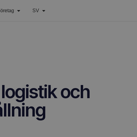
öretag
SV
logistik och
llning