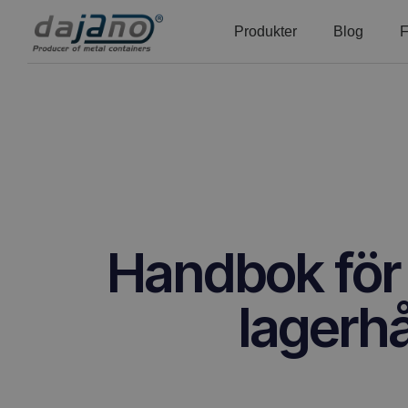
Produkter
Blog
F
Handbok för 
lagerhå