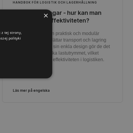
HANDBOK FÖR LOGISTIK OCH LAGERHÅLLNING
Pallförlängningar - hur kan man
×
öka lagringseffektiviteten?
z tej strony,
Pallförlängare är en praktisk och modulär
zej polityki
lösning som underlättar transport och lagring
av gods. Tack vare sin enkla design gör de det
möjligt att snabbt öka lastutrymmet, vilket
sparar tid och ökar effektiviteten i logistiken.
Läs mer på engelska