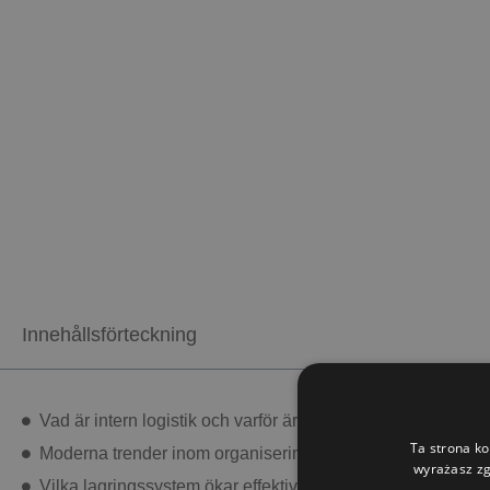
Innehållsförteckning
Vad är intern logistik och varför är den så viktig?
Ta strona ko
Moderna trender inom organisering av förvaringsutrymme
wyrażasz zg
Vilka lagringssystem ökar effektiviteten i verksamheten?