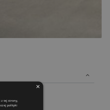
×
z tej strony,
zej polityki