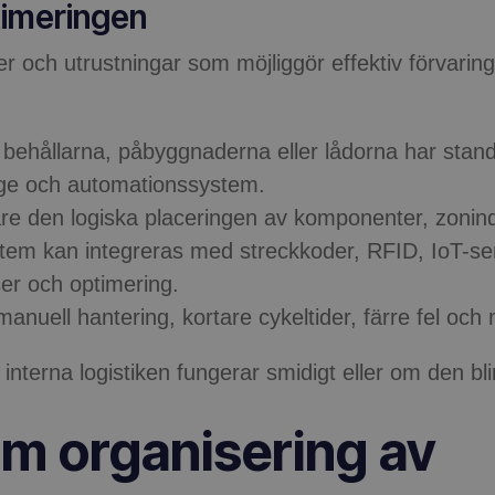
timeringen
er och utrustningar som möjliggör effektiv förvaring
 behållarna, påbyggnaderna eller lådorna har stand
llage och automationssystem.
re den logiska placeringen av komponenter, zonind
stem kan integreras med streckkoder, RFID, IoT-s
ser och optimering.
uell hantering, kortare cykeltider, färre fel och m
interna logistiken fungerar smidigt eller om den bl
m organisering av