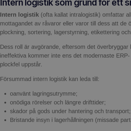
Intern logistik som grund för ett 
Intern logistik
(ofta kallat intralogistik) omfattar 
mottagandet av råvaror eller varor till dess att de 
plockning, sortering, lagerstyrning, etikettering oc
Dess roll är avgörande, eftersom det överbryggar k
ineffektiva kommer inte ens det modernaste ERP- ell
plockfel uppstår.
Försummad intern logistik kan leda till:
oanvänt lagringsutrymme;
onödiga rörelser och längre drifttider;
skador på gods under hantering och transport;
Bristande insyn i lagerhållningen (missade partie