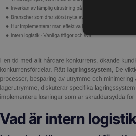
Inverkan av lämplig utrustning på lagrets effektivitet
Branscher som drar störst nytta av implementeringen av 
Hur implementerar man effektiva lagersystem med DAJA
Intern logistik - Vanliga frågor och svar
I en tid med allt hårdare konkurrens, ökande kundkrav
konkurrensfördelar. Rätt
lagringssystem
, De vikt
processer, besparing av utrymme och minimering av a
lagerutrymme, diskuterar specifika lagringssystem 
implementera lösningar som är skräddarsydda för
Vad är intern logisti