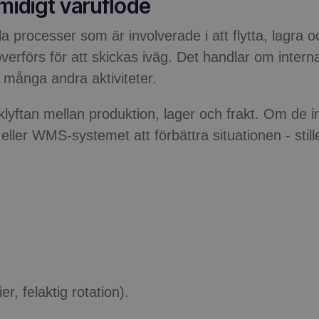
smidigt varuflöde
alla processer som är involverade i att flytta, lagra 
överförs för att skickas iväg. Det handlar om intern
h många andra aktiviteter.
lyftan mellan produktion, lager och frakt. Om de i
er WMS-systemet att förbättra situationen - stilles
r, felaktig rotation).