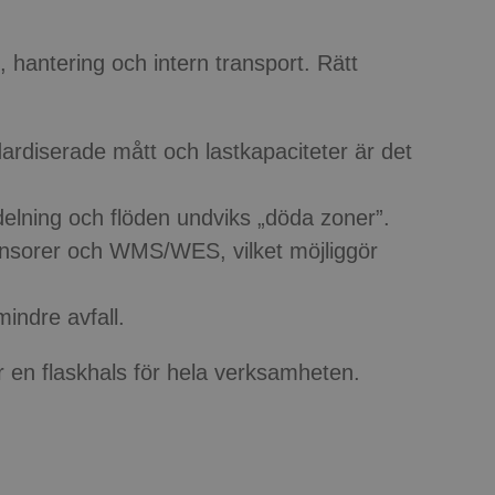
, hantering och intern transport. Rätt
ardiserade mått och lastkapaciteter är det
elning och flöden undviks „döda zoner”.
ensorer och WMS/WES, vilket möjliggör
indre avfall.
ir en flaskhals för hela verksamheten.