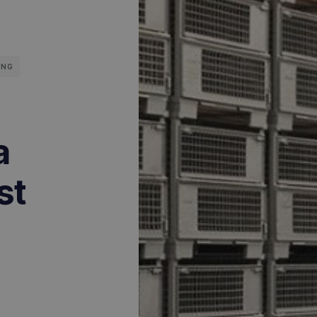
ING
a
st