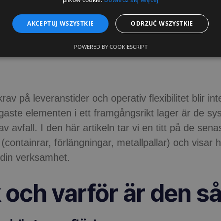
AKCEPTUJ WSZYSTKIE
ODRZUĆ WSZYSTKIE
moderna system
NO?
POWERED BY COOKIESCRIPT
 på leveranstider och operativ flexibilitet blir inter
igaste elementen i ett framgångsrikt lager är de s
vfall. I den här artikeln tar vi en titt på de sena
(containrar, förlängningar, metallpallar) och visar
 din verksamhet.
k och varför är den så