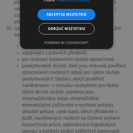
cookie.
Dowiedz się więcej
přístup k osobním údajům, které se jí týkají, jejich
opravu, výmaz nebo omezení zpracování, jakož i
AKCEPTUJ WSZYSTKIE
vznést námitku proti zpracování a má právo na
přenositelnost údajů.
Osobní údaje nebudou předávány jiným příjemcům
ODRZUĆ WSZYSTKIE
údajů nebo třetím stranám než:
POWERED BY COOKIESCRIPT
pověřeným zaměstnancům správce,
vyplývající z právních předpisů.
pro realizaci bankovních služeb společnosti,
poskytovatelé služeb, kteří jsou smluvně pověřeni
zpracováním osobních údajů pro výkon služeb
poskytovaných Správci, jejich pověření
zaměstnanci - v rozsahu nezbytném pro řádný
výkon těchto služeb, zejména jsou
shromažďovány údaje shromážděné
telematickými zařízeními o rychlosti pohybu,
aktuální poloze, ujeté trase, délce přestávek v
jízdě, navštívených místech za účelem zvýšení
bezpečnosti práce, optimalizace logistických
operací a kontroly plnění svěřených povinností