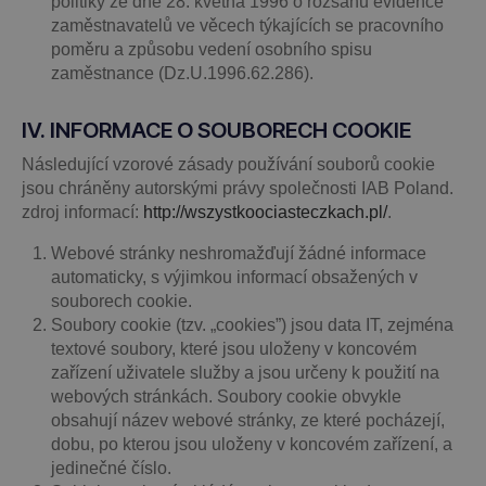
politiky ze dne 28. května 1996 o rozsahu evidence
zaměstnavatelů ve věcech týkajících se pracovního
poměru a způsobu vedení osobního spisu
zaměstnance (Dz.U.1996.62.286).
IV. INFORMACE O SOUBORECH COOKIE
Následující vzorové zásady používání souborů cookie
jsou chráněny autorskými právy společnosti IAB Poland.
zdroj informací:
http://wszystkoociasteczkach.pl/
.
Webové stránky neshromažďují žádné informace
automaticky, s výjimkou informací obsažených v
souborech cookie.
Soubory cookie (tzv. „cookies”) jsou data IT, zejména
textové soubory, které jsou uloženy v koncovém
zařízení uživatele služby a jsou určeny k použití na
webových stránkách. Soubory cookie obvykle
obsahují název webové stránky, ze které pocházejí,
dobu, po kterou jsou uloženy v koncovém zařízení, a
jedinečné číslo.