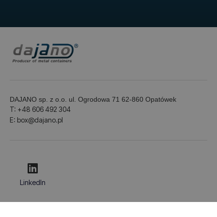
DAJANO sp. z o.o. ul. Ogrodowa 71 62-860 Opatówek
T: +48 606 492 304
E: box@dajano.pl
LinkedIn
© 2026 Dajano. Všechna práva vyhrazena.