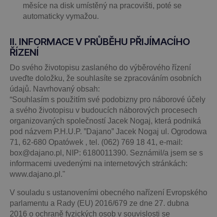
měsíce na disk umístěný na pracovišti, poté se
automaticky vymažou.
II. INFORMACE V PRŮBĚHU PŘIJÍMACÍHO
ŘÍZENÍ
Do svého životopisu zaslaného do výběrového řízení
uveďte doložku, že souhlasíte se zpracováním osobních
údajů. Navrhovaný obsah:
“Souhlasím s použitím své podobizny pro náborové účely
a svého životopisu v budoucích náborových procesech
organizovaných společností Jacek Nogaj, která podniká
pod názvem P.H.U.P. ”Dajano” Jacek Nogaj ul. Ogrodowa
71, 62-680 Opatówek , tel. (062) 769 18 41, e-mail:
box@dajano.pl, NIP: 6180011390. Seznámil/a jsem se s
informacemi uvedenými na internetových stránkách:
www.dajano.pl."
V souladu s ustanoveními obecného nařízení Evropského
parlamentu a Rady (EU) 2016/679 ze dne 27. dubna
2016 o ochraně fyzických osob v souvislosti se