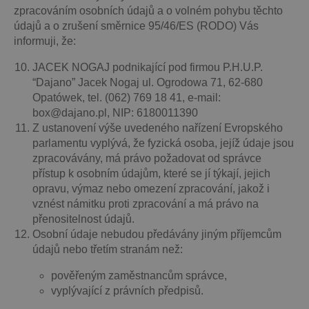
zpracováním osobních údajů a o volném pohybu těchto
údajů a o zrušení směrnice 95/46/ES (RODO) Vás
informuji, že:
JACEK NOGAJ podnikající pod firmou P.H.U.P.
“Dajano” Jacek Nogaj ul. Ogrodowa 71, 62-680
Opatówek, tel. (062) 769 18 41, e-mail:
box@dajano.pl, NIP: 6180011390
Z ustanovení výše uvedeného nařízení Evropského
parlamentu vyplývá, že fyzická osoba, jejíž údaje jsou
zpracovávány, má právo požadovat od správce
přístup k osobním údajům, které se jí týkají, jejich
opravu, výmaz nebo omezení zpracování, jakož i
vznést námitku proti zpracování a má právo na
přenositelnost údajů.
Osobní údaje nebudou předávány jiným příjemcům
údajů nebo třetím stranám než:
pověřeným zaměstnancům správce,
vyplývající z právních předpisů.