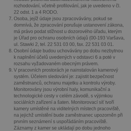
rozhodování, včetně profilování, jak je uvedeno v čl.
22 odst. 1 a 4 RODO.
Osoba, jejíž údaje jsou zpracovávány, pokud se
domnívá, že zpracování porušuje ustanovení zákona,
má právo podat stížnost u dozorového úřadu, kterým
je Úřad pro ochranu osobních údajů (00-193 Varšava,
ul. Stawki 2, tel. 22 531 03 00, fax. 22 531 03 01.
Osobní údaje budou uchovávány po dobu nezbytnou
k naplnění účelů uvedených v odstavci 6 a poté v
rozsahu vyžadovaném obecným právem.
V pracovních prostorách je nainstalován kamerový
systém. Účelem sledování je: zajistit bezpečnost
zaměstnanců, ochranu majetku a kontrolu výroby.
Monitorovány jsou výrobní haly, komunikační a
technologické cesty v celém závodě, s výjimkou
sociálních zařízení a šaten. Monitorovací síť tvoří
kamery umístěné na viditelných místech pracoviště,
na jejichž umístění bude zaměstnanec upozorněn při
prvním seznámení s uspořádáním pracoviště.
Záznamy z kamer se ukládají po dobu jednoho