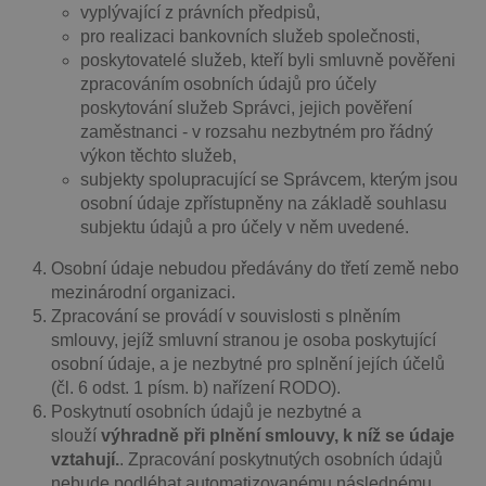
vyplývající z právních předpisů,
pro realizaci bankovních služeb společnosti,
poskytovatelé služeb, kteří byli smluvně pověřeni
zpracováním osobních údajů pro účely
poskytování služeb Správci, jejich pověření
zaměstnanci - v rozsahu nezbytném pro řádný
výkon těchto služeb,
subjekty spolupracující se Správcem, kterým jsou
osobní údaje zpřístupněny na základě souhlasu
subjektu údajů a pro účely v něm uvedené.
Osobní údaje nebudou předávány do třetí země nebo
mezinárodní organizaci.
Zpracování se provádí v souvislosti s plněním
smlouvy, jejíž smluvní stranou je osoba poskytující
osobní údaje, a je nezbytné pro splnění jejích účelů
(čl. 6 odst. 1 písm. b) nařízení RODO).
Poskytnutí osobních údajů je nezbytné a
slouží
výhradně při plnění smlouvy, k níž se údaje
vztahují.
. Zpracování poskytnutých osobních údajů
nebude podléhat automatizovanému následnému