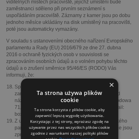
viditelných místech pracoviště, jejichž umístění bude
zaměstnanci sděleno při prvním seznámení s
uspořádáním pracoviště. Záznamy z kamer jsou po dobu
jednoho měsíce ukládány na disk umístěný na pracovišti,
poté jsou automaticky vymazány.
V souladu s ustanoveními obecného nařízení Evropského
parlamentu a Rady (EU) 2016/679 ze dne 27. dubna
2016 o ochraně fyzických osob v souvislosti se
zpracováním osobních údajů a o volném pohybu těchto
údajů a o zrušení směrnice 95/46/ES (RODO) Vás
informuji, že:
×
Správcem zpracovávajícím osobní údaje
Ta strona używa plików
zaměstnance je JACEK NOGAJ podnikající pod
cookie
názvem P.H.U.P. “Dajano” Jacek Nogaj ul. Ogrodowa
71, 62-680 Opatówek, tel. (062) 769 18 41, e-mail:
Ta strona korzysta z plików cookie, aby
box@dajano.pl, NIP: 6180011390.
zapewnić lepszą wygodę użytkowania.
Z ustanovení výše uvedeného nařízení Evropského
Korzystając z tej strony, wyrażasz zgodę na
używanie przez nas wszystkich plików cookie
parlamentu vyplývá, že fyzická osoba, jejíž údaje jsou
zgodnie z warunkami naszej polityki plików
zpracovávány, má právo požadovat od správce