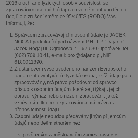
2016 o ochraně fyzických osob v souvislosti se
zpracováním osobních údajů a o volném pohybu těchto
údajů a o zrušení směrnice 95/46/ES (RODO) Vás
informuji, že:
Správcem zpracovávajícím osobní údaje je JACEK
NOGAJ podnikající pod názvem P.H.U.P. “Dajano”
Jacek Nogaj ul. Ogrodowa 71, 62-680 Opatówek, tel.
(062) 769 18 41, e-mail: box@dajano.pl, NIP:
6180011390.
Z ustanovení výše uvedeného nařízení Evropského
parlamentu vyplývá, že fyzická osoba, jejíž údaje jsou
zpracovávány, má právo požadovat od správce
přístup k osobním údajům, které se jí týkají, jejich
opravu, výmaz nebo omezení zpracování, jakož i
vznést námitku proti zpracování a má právo na
přenositelnost údajů.
Osobní údaje nebudou předávány jiným příjemcům
údajů nebo třetím stranám než:
pověřeným zaměstnancům zaměstnavatele,