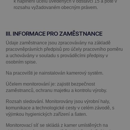
k naplnění účelů uvedených v odstavci 15 a poté v
rozsahu vyžadovaném obecným právem.
III. INFORMACE PRO ZAMĚSTNANCE
Údaje zaměstnance jsou zpracovávány na základě
pracovněprávních předpisů pro účely pracovního poměru
a uchovávány v souladu s prováděcími předpisy v
osobním spise.
Na pracovišti je nainstalován kamerový systém.
Účelem monitorování je: zajistit bezpečnost
zaměstnanců, ochranu majetku a kontrolu výroby.
Rozsah sledování. Monitorovány jsou výrobní haly,
komunikace a technologické cesty v celém závodě, s
výjimkou hygienických zařízení a šaten.
Monitorovací síť se skládá z kamer umístěných na