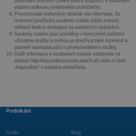
používání souborů cookie jsou k dispozici v nastavení
vašeho softwaru (webového prohlížeče).
Provozovatel webových stránek vás informuje, že
omezení používání souborů cookie může ovlivnit
některé funkce dostupné na webových stránkách.
Soubory cookie jsou umístěny v koncovém zařízení
uživatele služby a mohou je používat také inzerenti a
partneři spolupracující s provozovatelem služby.
Další informace o souborech cookie naleznete na
adrese http://wszystkoociasteczkach.pl/ nebo v části
„Nápověda” v nabídce prohlížeče.
Podnikání
O nás
Blog