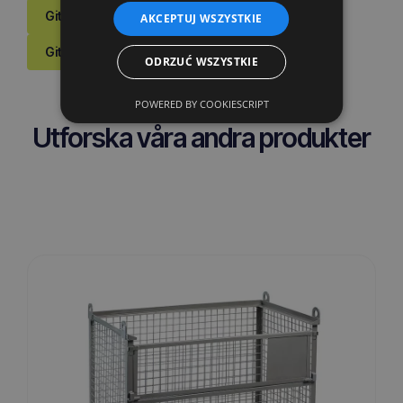
Gitterboxar med en höjd på 970 mm
AKCEPTUJ WSZYSTKIE
Gitterboxar med enkeldörrar
ODRZUĆ WSZYSTKIE
POWERED BY COOKIESCRIPT
Utforska våra andra produkter