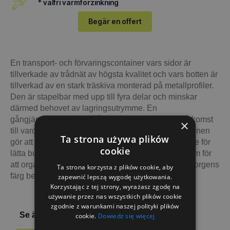
* valfri varmförzinkning
Begär en offert
En transport- och förvaringscontainer vars sidor är
tillverkade av trådnät av högsta kvalitet och vars botten är
tillverkad av en stark träskiva monterad på metallprofiler.
Den är stapelbar med upp till fyra delar och minskar
därmed behovet av lagringsutrymme. En
gångjärnsförsedd dörr på framväggen ger enkel åtkomst
×
till varorna inuti containern. Den kraftiga konstruktionen
Ta strona używa plików
gör att nätkorgen inte bara lämpar sig som behållare för
cookie
lätta bulkprodukter, utan också som ett stabilt system för
att organisera tyngre produkter i ett litet utrymme. Korgens
Ta strona korzysta z plików cookie, aby
färg bestäms av kunden.
zapewnić lepszą wygodę użytkowania.
Korzystając z tej strony, wyrażasz zgodę na
używanie przez nas wszystkich plików cookie
zgodnie z warunkami naszej polityki plików
Se även nedan:
cookie.
Dowiedz się więcej