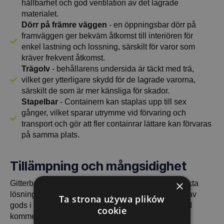
hållbarhet och god ventilation av det lagrade
materialet.
Dörr på främre väggen
- en öppningsbar dörr på
framväggen ger bekväm åtkomst till interiören för
enkel lastning och lossning, särskilt för varor som
kräver frekvent åtkomst.
Trägolv
- behållarens undersida är täckt med trä,
vilket ger ytterligare skydd för de lagrade varorna,
särskilt de som är mer känsliga för skador.
Stapelbar
- Containern kan staplas upp till sex
gånger, vilket sparar utrymme vid förvaring och
transport och gör att fler containrar lättare kan förvaras
på samma plats.
Tillämpning och mångsidighet
×
Gitterbox 1240x835x500 med full klaff är den perfekta
lösningen för förvaring och transport av olika typer av
Ta strona używa plików
gods i olika branscher. Tack vare sin kompakta höjd
cookie
kommer den att visa sitt värde i: