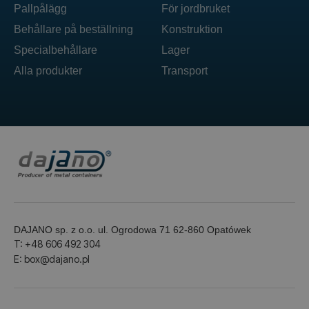
Pallpålägg
För jordbruket
Behållare på beställning
Konstruktion
Specialbehållare
Lager
Alla produkter
Transport
DAJANO sp. z o.o. ul. Ogrodowa 71 62-860 Opatówek
T: +48 606 492 304
E: box@dajano.pl