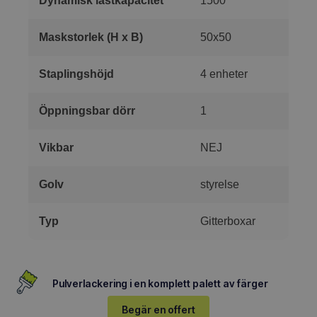
Dynamisk lastkapacitet
1500
Maskstorlek (H x B)
50x50
Staplingshöjd
4 enheter
Öppningsbar dörr
1
Vikbar
NEJ
Golv
styrelse
Typ
Gitterboxar
Pulverlackering i en komplett palett av färger
Begär en offert