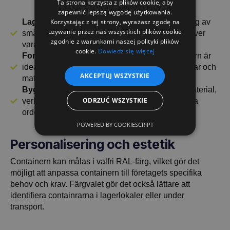
Ta strona korzysta z plików cookie, aby
zapewnić lepszą wygodę użytkowania.
Lagerhållning och logistik
- perfekt för förvaring av
Korzystając z tej strony, wyrażasz zgodę na
używanie przez nas wszystkich plików cookie
smådelar, verktyg eller andra föremål som behöver
zgodnie z warunkami naszej polityki plików
vara lättåtkomliga och organiserade i förrådet.
cookie.
Dowiedz się więcej
Fordons- och tillverkningsindustri
- Containern är
idealisk för transport av komponenter, reservdelar och
AKCEPTUJ WSZYSTKIE
material i produktionsprocesser.
Byggindustrin
- används för att förvara byggmaterial,
ODRZUĆ WSZYSTKIE
verktyg och andra tunga föremål som måste vara
ordentligt säkrade och lätta att transportera.
POWERED BY COOKIESCRIPT
Personalisering och estetik
Containern kan målas i valfri RAL-färg, vilket gör det
möjligt att anpassa containern till företagets specifika
behov och krav. Färgvalet gör det också lättare att
identifiera containrarna i lagerlokaler eller under
transport.