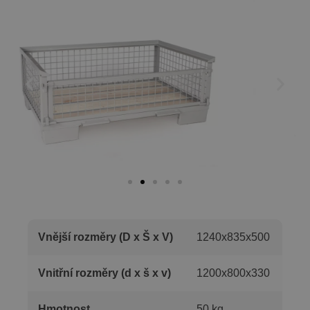
Vnější rozměry (D x Š x V)
1240x835x500
Vnitřní rozměry (d x š x v)
1200x800x330
Hmotnost
50 kg