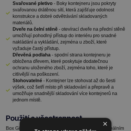
Svařované pletivo
- Boky kontejneru jsou pokryty
svařovanou drátěnou sítí, která zajišťuje odolnost
konstrukce a dobré odvětrávání skladovaných
materiálů.
Dveře na čelní stěně
- otevírací dveře na přední stěně
umožňují pohodlný přístup do interiéru pro snadné
nakládání a vykládání, zejména u zboží, které
vyžaduje častý přístup.
Dřevěná podlaha
- spodní strana kontejneru je
obložena dřevem, které poskytuje dodatečnou
ochranu uloženého zboží, zejména toho, které je
citlivější na poškození.
Stohovatelné
- Kontejner lze stohovat až do šesti
výšek, což šetří místo při skladování a přepravě a
umožňuje snadnější skladování více kontejnerů na
jednom místě.
Použití a všestrannost
×
Box Gitterbox 1240x835x500 s plnou klapkou je ideálním