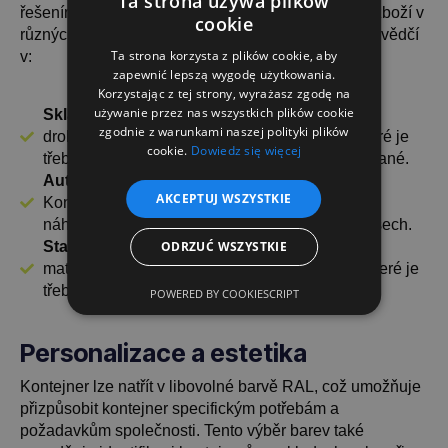
Ta strona używa plików
řešením pro skladování a přepravu různých druhů zboží v
cookie
různých odvětvích. Díky své kompaktní výšce se osvědčí
Ta strona korzysta z plików cookie, aby
v:
zapewnić lepszą wygodę użytkowania.
Korzystając z tej strony, wyrażasz zgodę na
używanie przez nas wszystkich plików cookie
Skladování a logistika
- ideální pro ukládání
zgodnie z warunkami naszej polityki plików
drobných dílů, nářadí nebo jiných předmětů, které je
cookie.
Dowiedz się więcej
třeba mít ve skladu snadno přístupné a uspořádané.
Automobilový a zpracovatelský průmysl
-
AKCEPTUJ WSZYSTKIE
Kontejner je ideální pro přepravu komponentů,
náhradních dílů a materiálů ve výrobních procesech.
Stavebnictví
- slouží ke skladování stavebních
ODRZUĆ WSZYSTKIE
materiálů, nářadí a dalších těžkých předmětů, které je
třeba řádně zajistit a snadno přepravovat.
POWERED BY COOKIESCRIPT
Personalizace a estetika
Kontejner lze natřít v libovolné barvě RAL, což umožňuje
přizpůsobit kontejner specifickým potřebám a
požadavkům společnosti. Tento výběr barev také