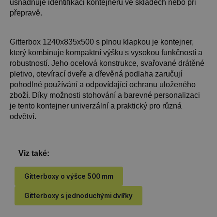
usnadňuje identifikaci kontejnerů ve skladech nebo při
přepravě.
Gitterbox 1240x835x500 s plnou klapkou je kontejner,
který kombinuje kompaktní výšku s vysokou funkčností a
robustností. Jeho ocelová konstrukce, svařované drátěné
pletivo, otevírací dveře a dřevěná podlaha zaručují
pohodlné používání a odpovídající ochranu uloženého
zboží. Díky možnosti stohování a barevné personalizaci
je tento kontejner univerzální a praktický pro různá
odvětví.
Viz také:
Gitterboxy o výšce 500 mm
Gitterboxy s jednoduchými dvířky