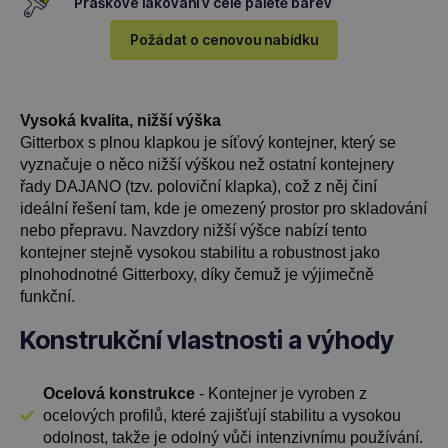
Práškové lakování v celé paletě barev
Požádat o cenovou nabídku
Vysoká kvalita, nižší výška
Gitterbox s plnou klapkou je síťový kontejner, který se
vyznačuje o něco nižší výškou než ostatní kontejnery
řady DAJANO (tzv. poloviční klapka), což z něj činí
ideální řešení tam, kde je omezený prostor pro skladování
nebo přepravu. Navzdory nižší výšce nabízí tento
kontejner stejně vysokou stabilitu a robustnost jako
plnohodnotné Gitterboxy, díky čemuž je výjimečně
funkční.
Konstrukční vlastnosti a výhody
Ocelová konstrukce
- Kontejner je vyroben z
ocelových profilů, které zajišťují stabilitu a vysokou
odolnost, takže je odolný vůči intenzivnímu používání.