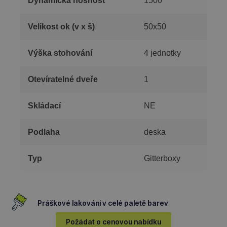
Dynamická nosnost
1500
Velikost ok (v x š)
50x50
Výška stohování
4 jednotky
Otevíratelné dveře
1
Skládací
NE
Podlaha
deska
Typ
Gitterboxy
Práškové lakování v celé paletě barev
Požádat o cenovou nabídku