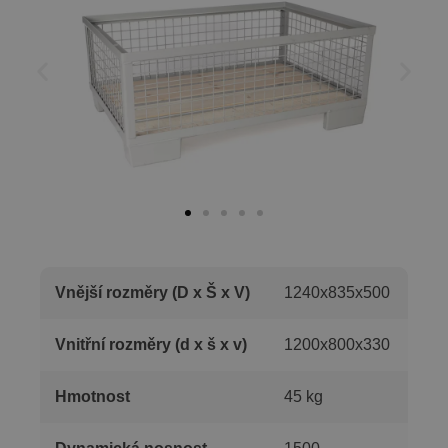
Vnější rozměry (D x Š x V)
1240x835x500
Vnitřní rozměry (d x š x v)
1200x800x330
Hmotnost
45 kg