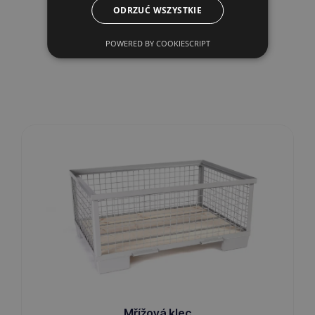
Prozkoumejte naše další
ODRZUĆ WSZYSTKIE
produkty
POWERED BY COOKIESCRIPT
Mřížová klec