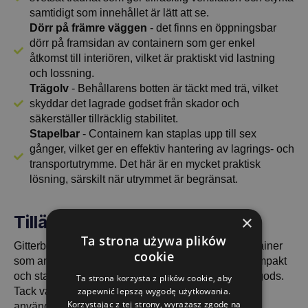
samtidigt som innehållet är lätt att se.
Dörr på främre väggen
- det finns en öppningsbar
dörr på framsidan av containern som ger enkel
åtkomst till interiören, vilket är praktiskt vid lastning
och lossning.
Trägolv
- Behållarens botten är täckt med trä, vilket
skyddar det lagrade godset från skador och
säkerställer tillräcklig stabilitet.
Stapelbar
- Containern kan staplas upp till sex
gånger, vilket ger en effektiv hantering av lagrings- och
transportutrymme. Det här är en mycket praktisk
lösning, särskilt när utrymmet är begränsat.
×
Tillämpning och mångsidighet
Ta strona używa plików
Gitterbox 1240x835x500 med halvlucka är en container
cookie
som används i olika branscher där det krävs en kompakt
och stabil konstruktion för transport och lagring av gods.
Ta strona korzysta z plików cookie, aby
Tack vare sin funktionalitet kommer den att visa sig
zapewnić lepszą wygodę użytkowania.
Korzystając z tej strony, wyrażasz zgodę na
användbar i: