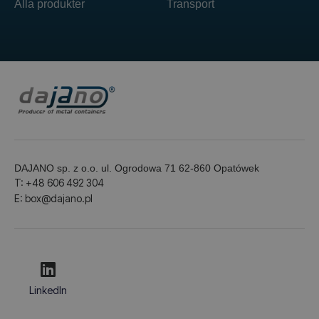
Alla produkter
Transport
DAJANO sp. z o.o. ul. Ogrodowa 71 62-860 Opatówek
T: +48 606 492 304
E: box@dajano.pl
LinkedIn