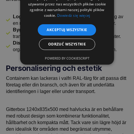
używanie przez nas wszystkich plików cookie
zgodnie z warunkami naszej polityki plików
cookie.
Dowiedz się więcej
Logistik och lagerhållning
- Perfekt för förvaring av
en mängd olika material, delar och komponenter.
Bygg- och tillverkningsindustrin
- perfekt för
AKCEPTUJ WSZYSTKIE
transport av byggmaterial och industrikomponenter.
Distribution och handel
- användbar för att
ODRZUĆ WSZYSTKIE
organisera lager och produktförvaringsutrymmen.
POWERED BY COOKIESCRIPT
Personalisering och estetik
Containern kan lackeras i valfri RAL-färg för att passa ditt
företag eller din bransch, och även för att underlätta
identifieringen i lager eller under transport.
Gitterbox 1240x835x500 med halvlucka är en behållare
med robust design som kombinerar funktionalitet,
hållbarhet och kompakta mått. Tack vare sin lägre höjd är
den idealisk för områden med begränsat utrymme,