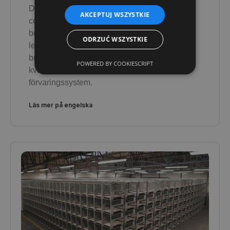
DAJANOs tillverkning av skräddarsydda
AKCEPTUJ WSZYSTKIE
containrar är en omfattande process - från
behovsanalys, design och tillverkning till
ODRZUĆ WSZYSTKIE
leverans. Varje container skapas med din
bransch i åtanke, vilket garanterar högsta
POWERED BY COOKIESCRIPT
kvalitet, hållbarhet och anpassning till dina
förvaringssystem.
Läs mer på engelska