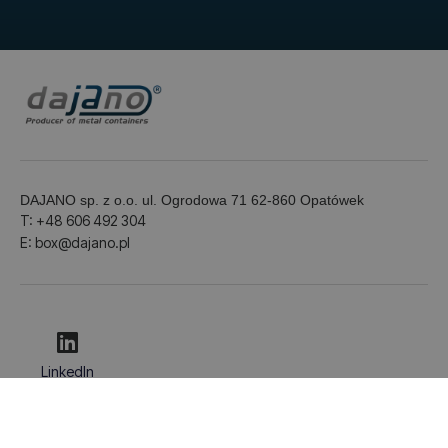
DAJANO sp. z o.o. ul. Ogrodowa 71 62-860 Opatówek
T: +48 606 492 304
E: box@dajano.pl
LinkedIn
© 2026 Dajano. Alla rättigheter förbehållna.