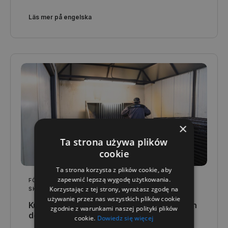
Läs mer på engelska
×
Ta strona używa plików
cookie
Ta strona korzysta z plików cookie, aby
zapewnić lepszą wygodę użytkowania.
FÖR DIN BRANSCH
,
KVALITET OCH TEKNIK
,
Korzystając z tej strony, wyrażasz zgodę na
SKRÄDDARSYDDA LÖSNINGAR
używanie przez nas wszystkich plików cookie
Kundanpassad containerproduktion - från
zgodnie z warunkami naszej polityki plików
design till färdigställande
cookie.
Dowiedz się więcej