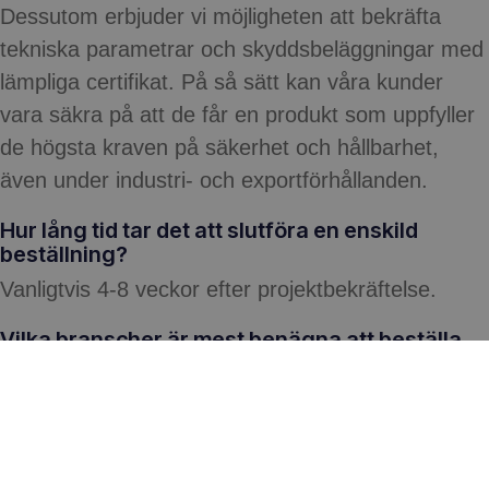
Dessutom erbjuder vi möjligheten att bekräfta
tekniska parametrar och skyddsbeläggningar med
lämpliga certifikat. På så sätt kan våra kunder
vara säkra på att de får en produkt som uppfyller
de högsta kraven på säkerhet och hållbarhet,
även under industri- och exportförhållanden.
Hur lång tid tar det att slutföra en enskild
beställning?
Vanligtvis 4-8 veckor efter projektbekräftelse.
Vilka branscher är mest benägna att beställa
kundanpassade nätbehållare?
Främst fordonsindustri, e-handel, tung industri och
jordbruk.
Implementeringen av skräddarsydda Gitterboxar