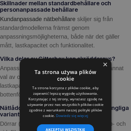
Skillnader mellan standardbehållare och
personanpassade behållare
Kundanpassade nätbehållare
skiljer sig från
standardmodellerna främst genom
anpassningsmöjligheterna, både när det gäller
mått, lastkapacitet och funktionalitet.
Vilka delar av Gitterbox kan skräddarsys?
×
Anpassningsmöjligheterna omfattar bland annat
Ta strona używa plików
val av olika färger, specifika mått, nät,
cookie
lastkapacitet, dörrar, klaffar, öron eller
Ta strona korzysta z plików cookie, aby
zapewnić lepszą wygodę użytkowania.
bottenförstärkningar.
Korzystając z tej strony, wyrażasz zgodę na
używanie przez nas wszystkich plików cookie
Nätlådor med dörrar, klaffar, öron - tillgängliga
zgodnie z warunkami naszej polityki plików
varianter
cookie.
Dowiedz się więcej
Dörrar (helt eller delvis öppningsbara), topp- och
AKCEPTUJ WSZYSTKIE