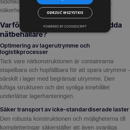
sidoflikar samt handtag underlättar lastning,
säkerhet och hantering av gods.
ODRZUĆ WSZYSTKIE
Varför väljer företag skräddarsydda
POWERED BY COOKIESCRIPT
nätbehållare?
Optimering av lagerutrymme och
logistikprocesser
Tack vare nätkonstruktionen är containrarna
stapelbara och hopfällbara för att spara utrymme -
särskilt i lager med begränsat utrymme. Den
luftiga strukturen och det synliga innehållet
underlättar lagerhanteringen.
Säker transport av icke-standardiserade laster
Den robusta konstruktionen och möjligheterna till
kompletteringar säkerställer att även ovanliga