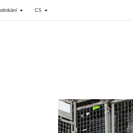
odnikání
CS