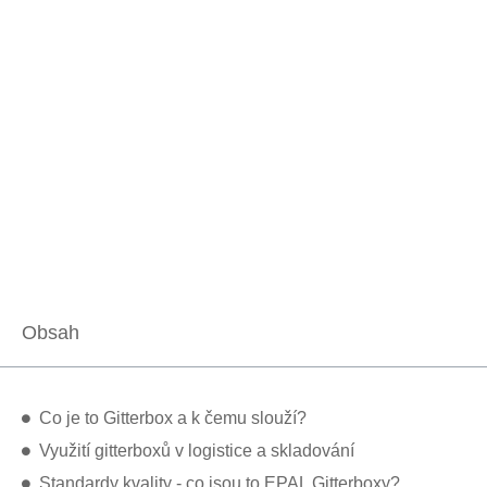
Obsah
Co je to Gitterbox a k čemu slouží?
Využití gitterboxů v logistice a skladování
Standardy kvality - co jsou to EPAL Gitterboxy?