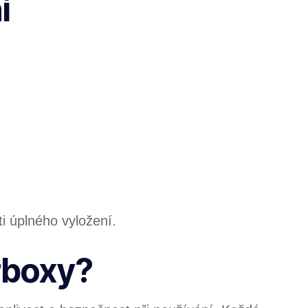
í
i úplného vyložení.
erboxy?