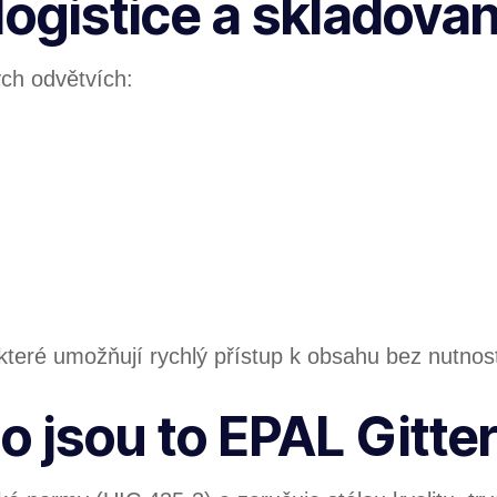
logistice a skladován
ch odvětvích:
 které umožňují rychlý přístup k obsahu bez nutnost
co jsou to EPAL Gitt