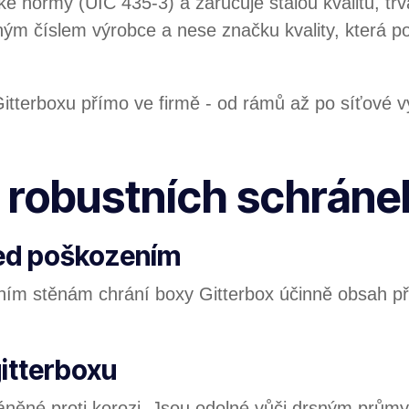
ské normy (UIC 435-3) a zaručuje stálou kvalitu, tr
ým číslem výrobce a nese značku kvality, která po
erboxu přímo ve firmě - od rámů až po síťové výpl
 robustních schráne
řed poškozením
očním stěnám chrání boxy Gitterbox účinně obsa
itterboxu
áněné proti korozi. Jsou odolné vůči drsným prů