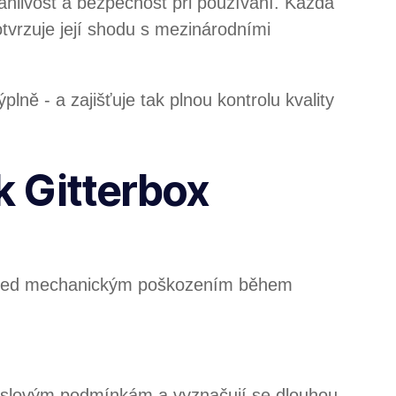
vanlivost a bezpečnost při používání. Každá
tvrzuje její shodu s mezinárodními
ně - a zajišťuje tak plnou kontrolu kvality
k Gitterbox
h před mechanickým poškozením během
myslovým podmínkám a vyznačují se dlouhou