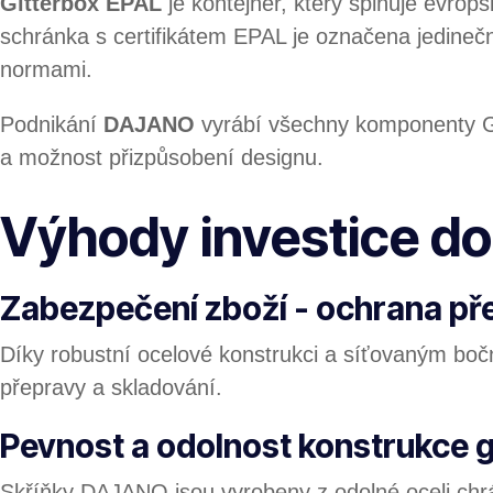
Gitterbox EPAL
je kontejner, který splňuje evrop
schránka s certifikátem EPAL je označena jedinečn
normami.
Podnikání
DAJANO
vyrábí všechny komponenty Gitt
a možnost přizpůsobení designu.
Výhody investice do
Zabezpečení zboží - ochrana p
Díky robustní ocelové konstrukci a síťovaným b
přepravy a skladování.
Pevnost a odolnost konstrukce g
Skříňky DAJANO jsou vyrobeny z odolné oceli chr