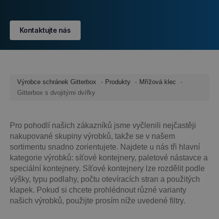
Kontaktujte nás
Výrobce schránek Gitterbox
Produkty
Mřížová klec
Gitterbox s dvojitými dvířky
Pro pohodlí našich zákazníků jsme vyčlenili nejčastěji
nakupované skupiny výrobků, takže se v našem
sortimentu snadno zorientujete. Najdete u nás tři hlavní
kategorie výrobků: síťové kontejnery, paletové nástavce a
speciální kontejnery. Síťové kontejnery lze rozdělit podle
výšky, typu podlahy, počtu otevíracích stran a použitých
klapek. Pokud si chcete prohlédnout různé varianty
našich výrobků, použijte prosím níže uvedené filtry.