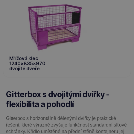
Mřížová klec
1240x835x970
dvojité dveře
Gitterbox s dvojitými dvířky -
flexibilita a pohodlí
Gitterbox s horizontálně dělenými dvířky je praktické
řešení, které výrazně zvyšuje funkčnost standardní síťové
schránky. Křídlo umístěné na přední stěně kontejneru jej