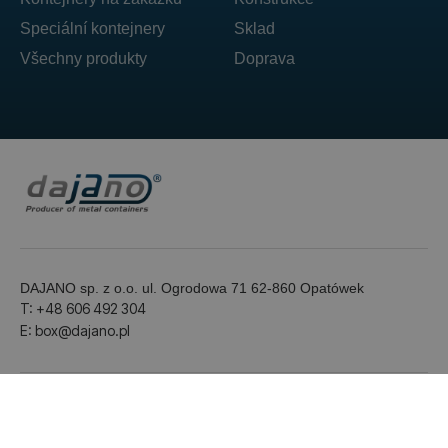
Speciální kontejnery
Sklad
Všechny produkty
Doprava
DAJANO sp. z o.o. ul. Ogrodowa 71 62-860 Opatówek
T: +48 606 492 304
E: box@dajano.pl