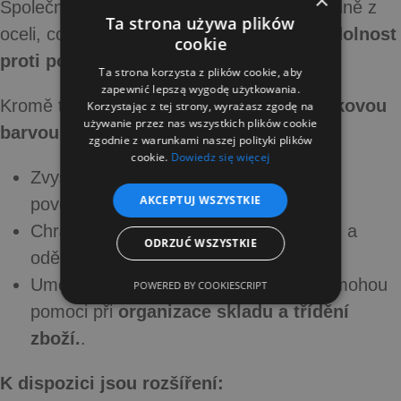
×
Společnost
Dajano
vyrábí nástavce výhradně z
Ta strona używa plików
oceli, což zajišťuje, že jsou
robustnost, odolnost
cookie
proti poškození a dlouhá životnost.
.
Ta strona korzysta z plików cookie, aby
zapewnić lepszą wygodę użytkowania.
Kromě toho rozšíření
jsou opatřeny práškovou
Korzystając z tej strony, wyrażasz zgodę na
używanie przez nas wszystkich plików cookie
barvou
, spol:
zgodnie z warunkami naszej polityki plików
cookie.
Dowiedz się więcej
Zvyšuje jejich odolnost proti korozi a
AKCEPTUJ WSZYSTKIE
povětrnostním vlivům.
Chrání před mechanickým poškozením a
ODRZUĆ WSZYSTKIE
oděrem.
Umožňuje výběr různých barev, které mohou
POWERED BY COOKIESCRIPT
pomoci při
organizace skladu a třídění
zboží.
.
K dispozici jsou rozšíření: