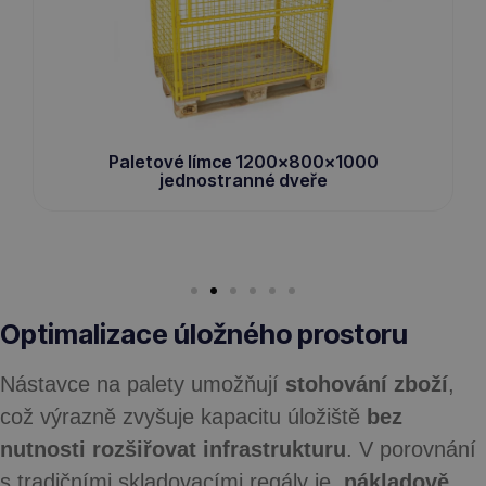
Paletové límce 1200x800x1000
jednostranné dveře
Optimalizace úložného prostoru
Nástavce na palety umožňují
stohování zboží
,
což výrazně zvyšuje kapacitu úložiště
bez
nutnosti rozšiřovat infrastrukturu
. V porovnání
s tradičními skladovacími regály je.
nákladově