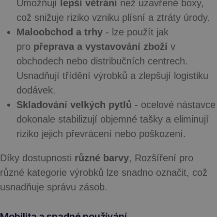
Umožňují
lepší větrání
než uzavřené boxy,
což snižuje riziko vzniku plísní a ztráty úrody.
Maloobchod a trhy
- lze použít jak
pro
přeprava a vystavování zboží
v
obchodech nebo distribučních centrech.
Usnadňují třídění výrobků a zlepšují logistiku
dodávek.
Skladování velkých pytlů
- ocelové nástavce
dokonale stabilizují objemné tašky a eliminují
riziko jejich převrácení nebo poškození.
Díky dostupnosti
různé barvy
, Rozšíření pro
různé kategorie výrobků lze snadno označit, což
usnadňuje správu zásob.
Mobilita a snadné používání