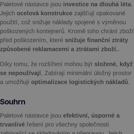
Paletové nástavce jsou
investice na dlouhá léta
.
Jejich
ocelová konstrukce
zajišťují opakované
použití, což snižuje náklady spojené s výměnou
poškozených kontejnerů. Kromě toho chrání zboží
před poškozením, které
snižuje finanční ztráty
způsobené reklamacemi a ztrátami zboží.
.
Díky tomu, že rozšíření mohou být
složené, když
se nepoužívají
, Zabírají minimální úložný prostor
a umožňují
optimalizace logistických nákladů
.
Souhrn
Paletové nástavce jsou
efektivní, úsporné a
trvanlivé
řešení pro všechny společnosti
zabývající se skladováním a přepravou. Jejich