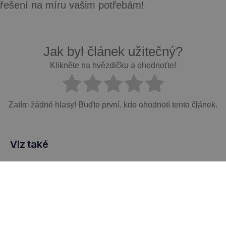
řešení na míru vašim potřebám!
Jak byl článek užitečný?
Klikněte na hvězdičku a ohodnoťte!
Zatím žádné hlasy! Buďte první, kdo ohodnotí tento článek.
Viz také