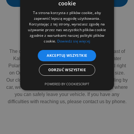
cookie
Ta strona korzysta z plików cookie, aby
zapewnić lepszą wygodę użytkowania.
Korzystając z tej strony, wyrażasz zgodę na
używanie przez nas wszystkich plików cookie
zgodnie z warunkami naszej polityki plików
How to find us?
cookie.
Dowiedz się więcej
The company's headquarters are located 10 km east of
AKCEPTUJ WSZYSTKIE
Kalisz, in Opatówek. It's a small town in the Greater
Poland Voivodeship. Our production hall is located right
ODRZUĆ WSZYSTKIE
on Ogrodowa Street 71. It's hard to miss due to its size.
Our close neighbor is a sports field. For those traveling by
POWERED BY COOKIESCRIPT
car, we suggest driving onto the company grounds, where
you can safely leave your vehicle. If you have any
difficulties with reaching us, please contact us by phone.