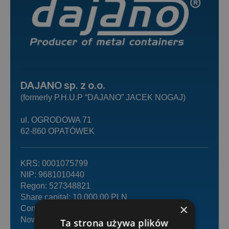
DAJANO sp. z o.o.
(formerly P.H.U.P “DAJANO” JACEK NOGAJ)
ul. OGRODOWA 71
62-860 OPATÓWEK
KRS: 0001075799
NIP: 9681010440
Regon: 527348821
Share capital: 10,000.00 PLN
×
Company registration: Sąd Rejonowy Poznań-
Nowe Miasto i Wilda w Poznaniu
Ta strona używa plików