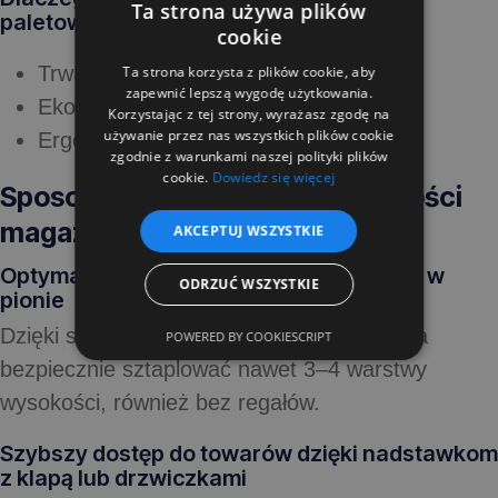
Ta strona używa plików
paletowe?
cookie
Trwała konstrukcja
Ta strona korzysta z plików cookie, aby
zapewnić lepszą wygodę użytkowania.
Ekonomia
Korzystając z tej strony, wyrażasz zgodę na
używanie przez nas wszystkich plików cookie
Ergonomia składowania
zgodnie z warunkami naszej polityki plików
cookie.
Dowiedz się więcej
Sposoby zwiększania efektywności
magazynu dzięki nadstawkom
AKCEPTUJ WSZYSTKIE
Optymalizacja przestrzeni- składowanie w
ODRZUĆ WSZYSTKIE
pionie
Dzięki solidnej konstrukcji nadstawki można
POWERED BY COOKIESCRIPT
bezpiecznie sztaplować nawet 3–4 warstwy
wysokości, również bez regałów.
Szybszy dostęp do towarów dzięki nadstawkom
z klapą lub drzwiczkami