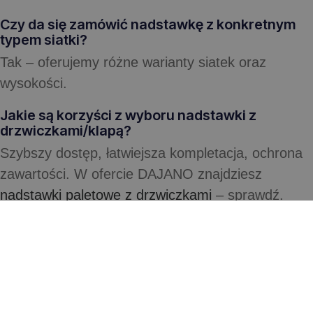
Czy da się zamówić nadstawkę z konkretnym
typem siatki?
Tak – oferujemy różne warianty siatek oraz
wysokości.
Jakie są korzyści z wyboru nadstawki z
drzwiczkami/klapą?
Szybszy dostęp, łatwiejsza kompletacja, ochrona
zawartości. W ofercie DAJANO znajdziesz
nadstawki paletowe z drzwiczkami
– sprawdź.
Czy nadstawki paletowe wymagają
konserwacji?
Minimalna konserwacja – wystarcza czyszczenie i
okresowa kontrola klamer oraz powierzchni.