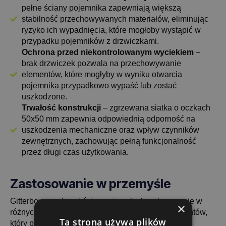
pełne ściany pojemnika zapewniają większą
stabilność przechowywanych materiałów, eliminując
ryzyko ich wypadnięcia, które mogłoby wystąpić w
przypadku pojemników z drzwiczkami.
Ochrona przed niekontrolowanym wyciekiem
–
brak drzwiczek pozwala na przechowywanie
elementów, które mogłyby w wyniku otwarcia
pojemnika przypadkowo wypaść lub zostać
uszkodzone.
Trwałość konstrukcji
– zgrzewana siatka o oczkach
50x50 mm zapewnia odpowiednią odporność na
uszkodzenia mechaniczne oraz wpływ czynników
zewnętrznych, zachowując pełną funkcjonalność
przez długi czas użytkowania.
Zastosowanie w przemyśle
Gitterbox z pełnymi ścianami znalazł zastosowanie w
×
różnych branżach, w tym u jednego z naszych klientów,
Ta strona używa plików
który produkuje plastikowe elementy. Dzięki