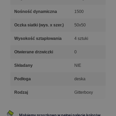
Nośność dynamiczna
1500
Oczka siatki (wys. x szer.)
50x50
Wysokość sztaplowania
4 sztuki
Otwierane drzwiczki
0
Składany
NIE
Podłoga
deska
Rodzaj
Gitterboxy
Malujemy proszkowo w pełnej palecie kolorów