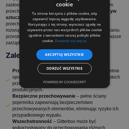
cookie
zastosowaniu tego pojemnika, klient z powodzeniem
przechowuje
sypkie materiały do produkcji tworzyw
Ta strona korzysta z plików cookie, aby
sztucznych
, które przed użyciem w wtryskarkach
zapewnić lepszą wygodę użytkowania.
przechowywane są w workach w Gitterboxie. To
Korzystając z tej strony, wyrażasz zgodę na
używanie przez nas wszystkich plików cookie
rozwiązanie jest wyjątkowo efektywne w organizowaniu
zgodnie z warunkami naszej polityki plików
przestrzeni magazynowej, a także pozwala na łatwiejsze
cookie.
Dowiedz się więcej
zarządzanie materiałami w produkcji.
Zalety dla przemysłu
AKCEPTUJ WSZYSTKIE
ODRZUĆ WSZYSTKIE
Przemysł tworzyw sztucznych
– Gitterbox świetnie
sprawdza się w przechowywaniu materiałów sypkich
POWERED BY COOKIESCRIPT
przed ich dalszym przetwarzaniem w procesach
produkcyjnych.
Bezpieczne przechowywanie
– pełne ściany
pojemnika zapewniają bezpieczeństwo
przechowywanych elementów, eliminując ryzyko ich
przypadkowego wypału.
Wszechstronność
– Gitterbox może być
wykorzystywany do przechowywania różnych