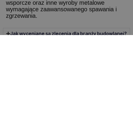
wsporcze oraz inne wyroby metalowe
wymagające zaawansowanego spawania i
zgrzewania.
Jak wyceniane są zlecenia dla branży budowlanej?
Gdzie znajdę specyfikację i ofertę na pojemniki na
gruz?
Czy realizujecie obróbkę CNC i cięcie laserowe na
zlecenie?
Firma
O nas
Blog
Certyfikaty
Kontakt
Compliance
Obróbka laserowa metalu
Nasze usługi